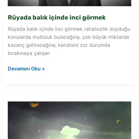
Rüyada balık içinde inci görmek
Rüyada balık içinde inci görmek rahatsızlık duyduğu
konularda mutluluk bulacağına, çok büyük miktarda
kazanç getireceğine, kendisini zor durumda
bırakmaya çalışan
Rüyada
Devamını Oku »
balık
içinde
inci
görmek