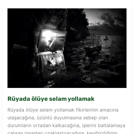
Rüyada ölüye selam yollamak
Rüyada ölüye selam yollamak fikirlerinin amacına
ulaşacağına, üzüntü duyulmasına sebep olan
durumların ortadan kalkacağına, işlerini baltalamaya
çalışan insanları uzaklaştıracağına, keyifsizliğinin