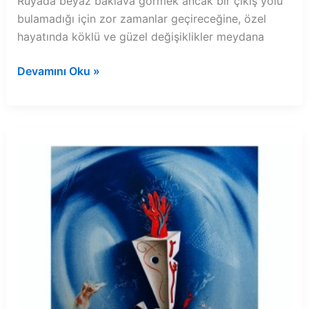
Rüyada beyaz baklava görmek ancak bir çıkış yolu
bulamadığı için zor zamanlar geçireceğine, özel
hayatında köklü ve güzel değişiklikler meydana
Rüyada
Devamını Oku »
beyaz
baklava
görmek