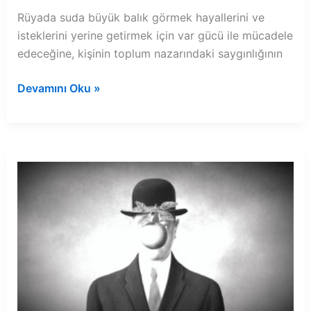
Rüyada suda büyük balık görmek hayallerini ve
isteklerini yerine getirmek için var gücü ile mücadele
edeceğine, kişinin toplum nazarındaki saygınlığının
Rüyada
Devamını Oku »
suda
büyük
balık
görmek