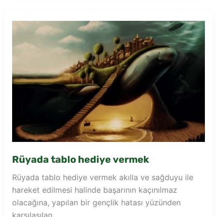
zina
yaparken
görmek
Rüyada tablo hediye vermek
Rüyada tablo hediye vermek akılla ve sağduyu ile
hareket edilmesi halinde başarının kaçınılmaz
olacağına, yapılan bir gençlik hatası yüzünden
karşılaşılan