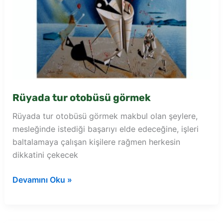
Rüyada tur otobüsü görmek
Rüyada tur otobüsü görmek makbul olan şeylere,
mesleğinde istediği başarıyı elde edeceğine, işleri
baltalamaya çalışan kişilere rağmen herkesin
dikkatini çekecek
Rüyada
Devamını Oku »
tur
otobüsü
görmek