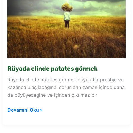
Rüyada elinde patates görmek
Rüyada elinde patates görmek büyük bir prestije ve
kazanca ulaşılacağına, sorunların zaman içinde daha
da büyüyeceğine ve içinden çıkılmaz bir
Rüyada
Devamını Oku »
elinde
patates
görmek