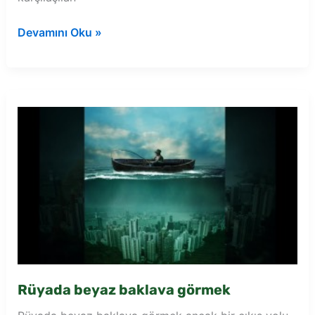
Rüyada
Devamını Oku »
tablo
hediye
vermek
Rüyada beyaz baklava görmek