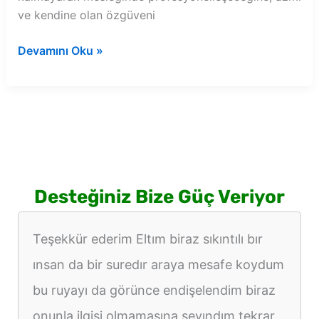
ve kendine olan özgüveni
Rüyada
Devamını Oku »
havuzu
boş
görmek
Desteğiniz Bize Güç Veriyor
Teşekkür ederim Eltım biraz sıkıntılı bır
ınsan da bir suredır araya mesafe koydum
bu ruyayı da görünce endişelendim biraz
onunla ilgisi olmamasına sevındım tekrar