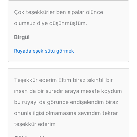
Çok teşekkürler ben sıpalar ölünce
olumsuz diye düşünmüştüm.
Birgül
Rüyada eşek sütü görmek
Teşekkür ederim Eltım biraz sıkıntılı bır
ınsan da bir suredır araya mesafe koydum
bu ruyayı da görünce endişelendim biraz
onunla ilgisi olmamasına sevındım tekrar
teşekkür ederim