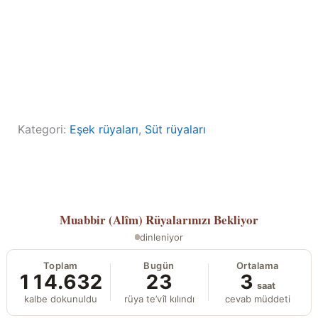
Kategori:
Eşek rüyaları
, 
Süt rüyaları
Muabbir (Alîm)
Rüyalarınızı Bekliyor
dinleniyor
Toplam
Bugün
Ortalama
114.632
23
3
saat
kalbe dokunuldu
rüya te’vîl kılındı
cevab müddeti