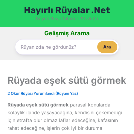
İçeriğe
Hayırlı Rüyalar .Net
atla
Büyük Rüya Tabirleri Sözlüğü
Gelişmiş Arama
Ara
Rüyada eşek sütü görmek
2 Okur Rüyası Yorumlandı (Rüyanı Yaz)
Rüyada eşek sütü görmek
parasal konularda
kolaylık içinde yaşayacağına, kendisini çekemediği
için etrafta olur olmaz laflar edeceğine, kafasının
rahat edeceğine, işlerin çok iyi bir duruma