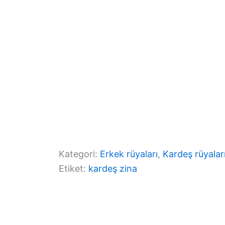
k
Kategori:
Erkek rüyaları
, 
Kardeş rüyalar
Etiket:
kardeş zina