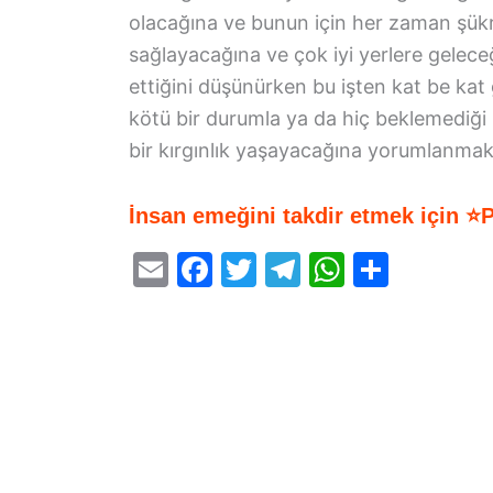
olacağına ve bunun için her zaman şükr
sağlayacağına ve çok iyi yerlere geleceğ
ettiğini düşünürken bu işten kat be kat
kötü bir durumla ya da hiç beklemediği b
bir kırgınlık yaşayacağına yorumlanmak
İnsan emeğini takdir etmek için ⭐
E
F
T
T
W
S
m
a
w
el
h
h
ai
c
itt
e
at
ar
l
e
er
gr
s
e
b
a
A
o
m
p
o
p