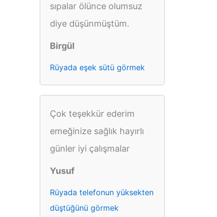
sıpalar ölünce olumsuz
diye düşünmüştüm.
Birgül
Rüyada eşek sütü görmek
Çok teşekkür ederim
emeğinize sağlık hayırlı
günler iyi çalışmalar
Yusuf
Rüyada telefonun yüksekten
düştüğünü görmek