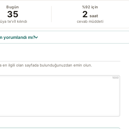
Bugün
%92 için
35
2
saat
üya te’vîl kılındı
cevab müddeti
 yorumlandı mı?
 en ilgili olan sayfada bulunduğunuzdan emin olun.
1000