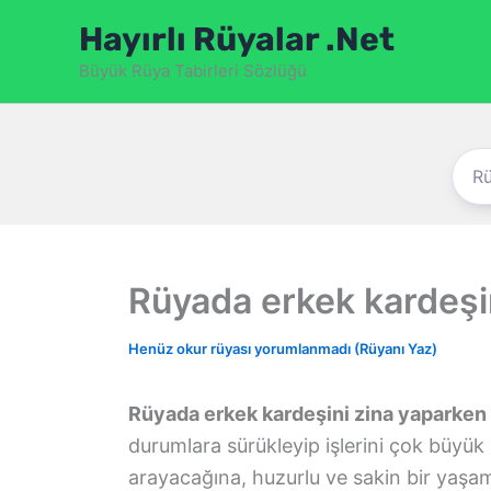
İçeriğe
Hayırlı Rüyalar .Net
atla
Büyük Rüya Tabirleri Sözlüğü
Rüyada erkek kardeşi
Henüz okur rüyası yorumlanmadı (Rüyanı Yaz)
Rüyada erkek kardeşini zina yaparke
durumlara sürükleyip işlerini çok büyük 
arayacağına, huzurlu ve sakin bir yaşam