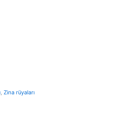
ı
, 
Zina rüyaları