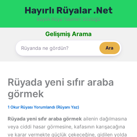
İçeriğe
Hayırlı Rüyalar .Net
atla
Büyük Rüya Tabirleri Sözlüğü
Gelişmiş Arama
Ara
Rüyada yeni sıfır araba
görmek
1 Okur Rüyası Yorumlandı (Rüyanı Yaz)
Rüyada yeni sıfır araba görmek
ailenin dağılmasına
veya ciddi hasar görmesine, kafasının karışacağına
ve karar vermekte güçlük çekeceğine, gidilen yolda