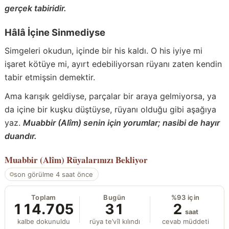
gerçek tabiridir.
Hâlâ İçine Sinmediyse
Simgeleri okudun, içinde bir his kaldı. O his iyiye mi
işaret kötüye mi, ayırt edebiliyorsan rüyanı zaten kendin
tabir etmişsin demektir.
Ama karışık geldiyse, parçalar bir araya gelmiyorsa, ya
da içine bir kuşku düştüyse, rüyanı olduğu gibi aşağıya
yaz.
Muabbir (Alîm) senin için yorumlar; nasibi de hayır
duandır.
Muabbir (Alîm)
Rüyalarınızı Bekliyor
son görülme 4 saat önce
Toplam
Bugün
%93 için
114.705
31
2
saat
kalbe dokunuldu
rüya te’vîl kılındı
cevab müddeti