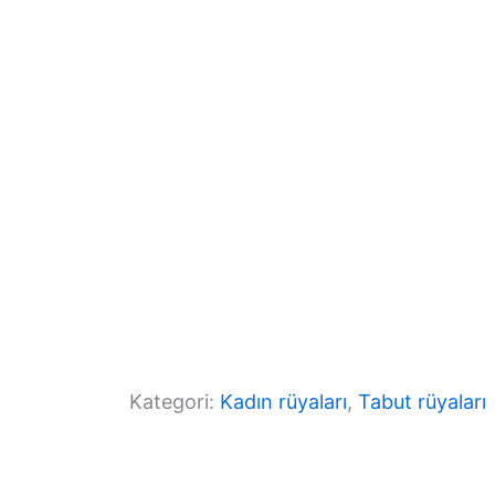
o
m
p
o
p
k
Kategori:
Kadın rüyaları
, 
Tabut rüyaları