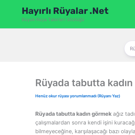
İçeriğe
Hayırlı Rüyalar .Net
atla
Büyük Rüya Tabirleri Sözlüğü
Rüyada tabutta kadı
Henüz okur rüyası yorumlanmadı (Rüyanı Yaz)
Rüyada tabutta kadın görmek
ağız tad
çalışmalardan sonra kendi işini kuraca
bilmeyeceğine, karşılaşacağı bazı olayl