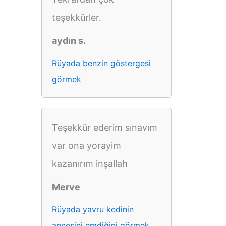
teşekkürler.
aydın s.
Rüyada benzin göstergesi
görmek
Teşekkür ederim sınavım
var ona yorayim
kazanırım inşallah
Merve
Rüyada yavru kedinin
annesini emdiğini görmek