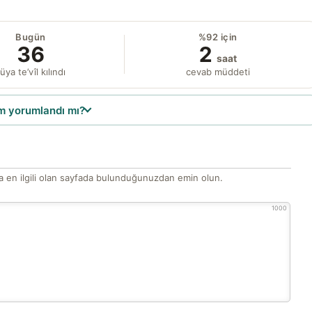
Bugün
%92 için
36
2
saat
üya te’vîl kılındı
cevab müddeti
 yorumlandı mı?
 en ilgili olan sayfada bulunduğunuzdan emin olun.
1000