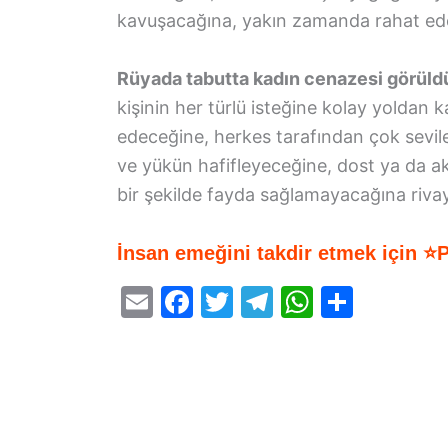
kavuşacağına, yakın zamanda rahat edec
Rüyada tabutta kadın cenazesi görül
kişinin her türlü isteğine kolay yoldan 
edeceğine, herkes tarafından çok sevil
ve yükün hafifleyeceğine, dost ya da a
bir şekilde fayda sağlamayacağına riva
İnsan emeğini takdir etmek için ⭐
E
F
T
T
W
S
m
a
w
el
h
h
ai
c
itt
e
at
ar
l
e
er
gr
s
e
b
a
A