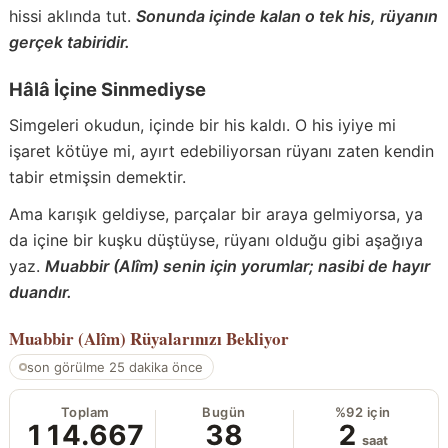
hissi aklında tut.
Sonunda içinde kalan o tek his, rüyanın
gerçek tabiridir.
Hâlâ İçine Sinmediyse
Simgeleri okudun, içinde bir his kaldı. O his iyiye mi
işaret kötüye mi, ayırt edebiliyorsan rüyanı zaten kendin
tabir etmişsin demektir.
Ama karışık geldiyse, parçalar bir araya gelmiyorsa, ya
da içine bir kuşku düştüyse, rüyanı olduğu gibi aşağıya
yaz.
Muabbir (Alîm) senin için yorumlar; nasibi de hayır
duandır.
Muabbir (Alîm)
Rüyalarınızı Bekliyor
son görülme 25 dakika önce
Toplam
Bugün
%92 için
114.667
38
2
saat