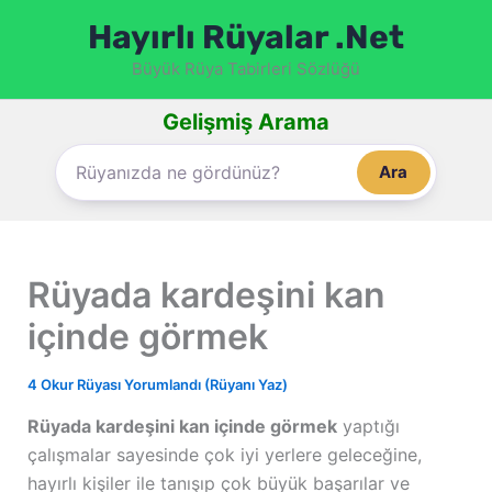
İçeriğe
Hayırlı Rüyalar .Net
atla
Büyük Rüya Tabirleri Sözlüğü
Gelişmiş Arama
Ara
Rüyada kardeşini kan
içinde görmek
4 Okur Rüyası Yorumlandı (Rüyanı Yaz)
Rüyada kardeşini kan içinde görmek
yaptığı
çalışmalar sayesinde çok iyi yerlere geleceğine,
hayırlı kişiler ile tanışıp çok büyük başarılar ve