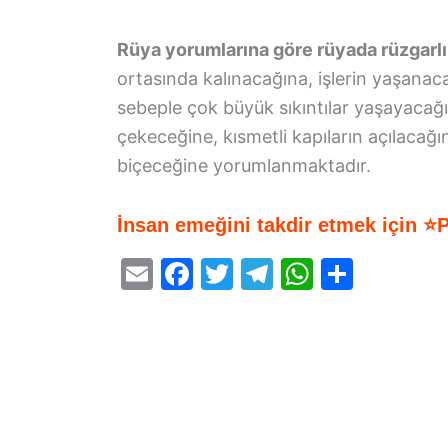
Rüya yorumlarına göre rüyada rüzgarl
ortasında kalınacağına, işlerin yaşanaca
sebeple çok büyük sıkıntılar yaşayacağ
çekeceğine, kısmetli kapıların açılacağı
biçeceğine yorumlanmaktadır.
İnsan emeğini takdir etmek için ⭐
E
F
T
T
W
S
m
a
w
el
h
h
ai
c
itt
e
at
ar
l
e
er
gr
s
e
b
a
A
o
m
p