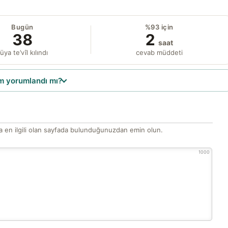
Bugün
%93 için
38
2
saat
üya te’vîl kılındı
cevab müddeti
 yorumlandı mı?
 en ilgili olan sayfada bulunduğunuzdan emin olun.
1000