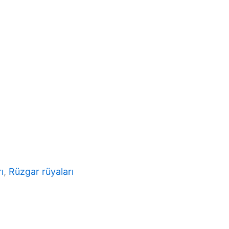
ı
, 
Rüzgar rüyaları