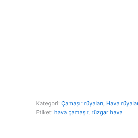
o
p
k
Kategori:
Çamaşır rüyaları
, 
Hava rüyalar
Etiket:
hava çamaşır
, 
rüzgar hava