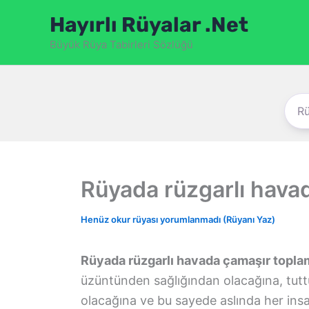
İçeriğe
Hayırlı Rüyalar .Net
atla
Büyük Rüya Tabirleri Sözlüğü
Rüyada rüzgarlı hava
Henüz okur rüyası yorumlanmadı (Rüyanı Yaz)
Rüyada rüzgarlı havada çamaşır topl
üzüntünden sağlığından olacağına, tutt
olacağına ve bu sayede aslında her insa