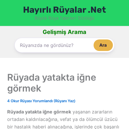
İçeriğe
Hayırlı Rüyalar .Net
atla
Büyük Rüya Tabirleri Sözlüğü
Gelişmiş Arama
Ara
Rüyada yatakta iğne
görmek
4 Okur Rüyası Yorumlandı (Rüyanı Yaz)
Rüyada yatakta iğne görmek
yaşanan zararların
ortadan kaldırılacağına, vefat ya da ölümcül üzücü
bir hastalık haberi alınacağına, işlerinde çok başarılı