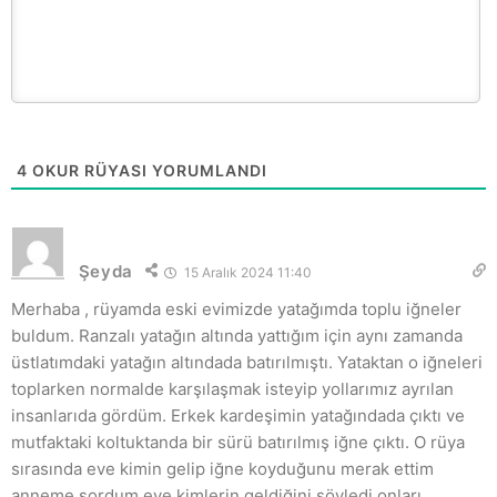
4
OKUR RÜYASI YORUMLANDI
Şeyda
15 Aralık 2024 11:40
Merhaba , rüyamda eski evimizde yatağımda toplu iğneler
buldum. Ranzalı yatağın altında yattığım için aynı zamanda
üstlatımdaki yatağın altındada batırılmıştı. Yataktan o iğneleri
toplarken normalde karşılaşmak isteyip yollarımız ayrılan
insanlarıda gördüm. Erkek kardeşimin yatağındada çıktı ve
mutfaktaki koltuktanda bir sürü batırılmış iğne çıktı. O rüya
sırasında eve kimin gelip iğne koyduğunu merak ettim
anneme sordum eve kimlerin geldiğini söyledi onları