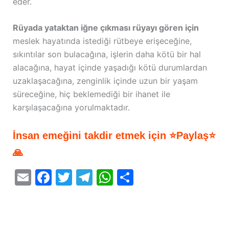
eder.
Rüyada yataktan iğne çıkması rüyayı gören için
meslek hayatında istediği rütbeye erişeceğine,
sıkıntılar son bulacağına, işlerin daha kötü bir hal
alacağına, hayat içinde yaşadığı kötü durumlardan
uzaklaşacağına, zenginlik içinde uzun bir yaşam
süreceğine, hiç beklemediği bir ihanet ile
karşılaşacağına yorulmaktadır.
İnsan emeğini takdir etmek için ⭐Paylaş⭐
🙏
E
F
T
T
W
S
m
a
w
el
h
h
ai
c
itt
e
at
ar
l
e
er
gr
s
e