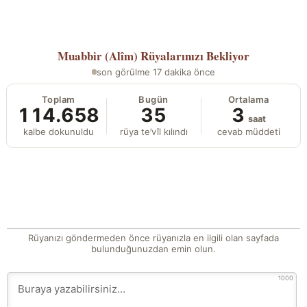
Muabbir (Alîm)
Rüyalarınızı Bekliyor
son görülme 17 dakika önce
Toplam
Bugün
Ortalama
114.658
35
3
saat
kalbe dokunuldu
rüya te’vîl kılındı
cevab müddeti
Rüyanızı göndermeden önce rüyanızla en ilgili olan sayfada
bulunduğunuzdan emin olun.
1000