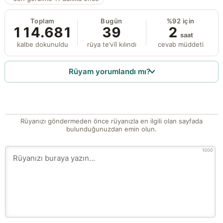
Toplam
Bugün
%92 için
114.681
39
2
saat
kalbe dokunuldu
rüya te’vîl kılındı
cevab müddeti
Rüyam yorumlandı mı?
Rüyanızı göndermeden önce rüyanızla en ilgili olan sayfada
bulunduğunuzdan emin olun.
1000