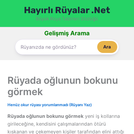
İçeriğe
Hayırlı Rüyalar .Net
atla
Büyük Rüya Tabirleri Sözlüğü
Gelişmiş Arama
Ara
Rüyada oğlunun bokunu
görmek
Henüz okur rüyası yorumlanmadı (Rüyanı Yaz)
Rüyada oğlunun bokunu görmek
yeni iş kollarına
girileceğine, kendisini çalışmalarından ötürü
kıskanan ve çekemeyen kişiler tarafından elini attığı