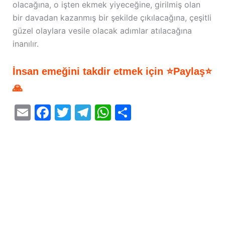
olacağına, o işten ekmek yiyeceğine, girilmiş olan
bir davadan kazanmış bir şekilde çıkılacağına, çeşitli
güzel olaylara vesile olacak adımlar atılacağına
inanılır.
İnsan emeğini takdir etmek için ⭐Paylaş⭐
🙏
E
F
T
T
W
S
m
a
w
el
h
h
ai
c
itt
e
at
ar
l
e
er
gr
s
e
b
a
A
o
m
p
o
p
k