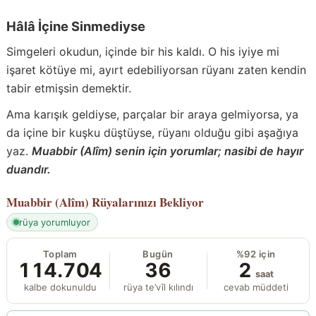
Hâlâ İçine Sinmediyse
Simgeleri okudun, içinde bir his kaldı. O his iyiye mi
işaret kötüye mi, ayırt edebiliyorsan rüyanı zaten kendin
tabir etmişsin demektir.
Ama karışık geldiyse, parçalar bir araya gelmiyorsa, ya
da içine bir kuşku düştüyse, rüyanı olduğu gibi aşağıya
yaz.
Muabbir (Alîm) senin için yorumlar; nasibi de hayır
duandır.
Muabbir (Alîm)
Rüyalarınızı Bekliyor
rüya yorumluyor
Toplam
Bugün
%92 için
114.704
36
2
saat
kalbe dokunuldu
rüya te’vîl kılındı
cevab müddeti