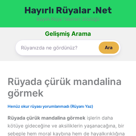
İçeriğe
Hayırlı Rüyalar .Net
atla
Büyük Rüya Tabirleri Sözlüğü
Gelişmiş Arama
Ara
Rüyada çürük mandalina
görmek
Henüz okur rüyası yorumlanmadı (Rüyanı Yaz)
Rüyada çürük mandalina görmek
işlerin daha
kötüye gideceğine ve aksiliklerin yaşanacağına, bir
sebeple hem moral kaybına hem de hayalkırıklığına