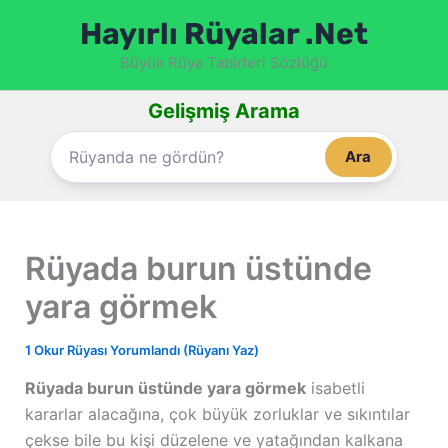
İçeriğe
Hayırlı Rüyalar .Net
atla
Büyük Rüya Tabirleri Sözlüğü
Gelişmiş Arama
Ara
Rüyada burun üstünde
yara görmek
1 Okur Rüyası Yorumlandı (Rüyanı Yaz)
Rüyada burun üstünde yara görmek
isabetli
kararlar alacağına, çok büyük zorluklar ve sıkıntılar
çekse bile bu kişi düzelene ve yatağından kalkana