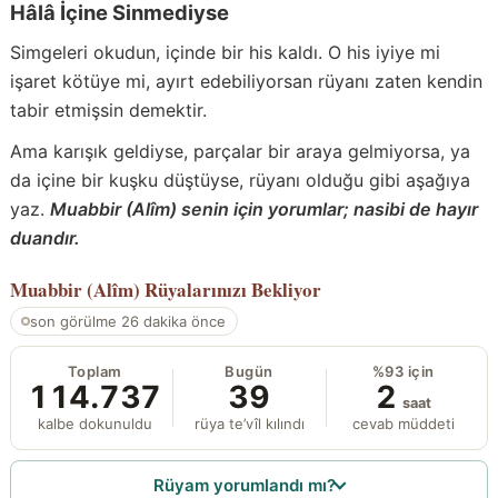
Hâlâ İçine Sinmediyse
Simgeleri okudun, içinde bir his kaldı. O his iyiye mi
işaret kötüye mi, ayırt edebiliyorsan rüyanı zaten kendin
tabir etmişsin demektir.
Ama karışık geldiyse, parçalar bir araya gelmiyorsa, ya
da içine bir kuşku düştüyse, rüyanı olduğu gibi aşağıya
yaz.
Muabbir (Alîm) senin için yorumlar; nasibi de hayır
duandır.
Muabbir (Alîm)
Rüyalarınızı Bekliyor
son görülme 26 dakika önce
Toplam
Bugün
%93 için
114.737
39
2
saat
kalbe dokunuldu
rüya te’vîl kılındı
cevab müddeti
Rüyam yorumlandı mı?