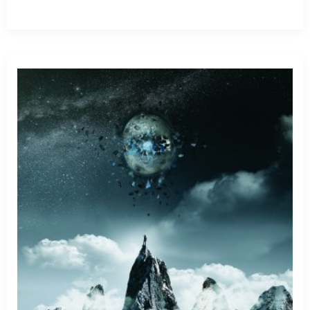
pazarda
mandalina
görmek