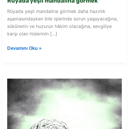
Rüyada yeşil mandalina görmek
Rüyada yeşil mandalina görmek daha hazırlık
aşamasındayken bile işlerinde sorun yaşayacağına,
sükûnetin ve huzurun hâkim olacağına, sevgiliye
karşı olan hislerinin […]
Rüyada
Devamını Oku »
yeşil
mandalina
görmek