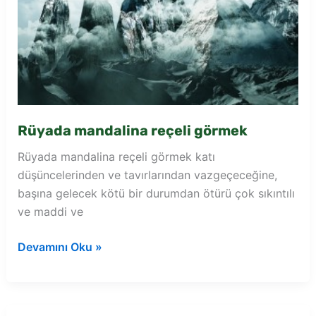
Rüyada mandalina reçeli görmek
Rüyada mandalina reçeli görmek katı
düşüncelerinden ve tavırlarından vazgeçeceğine,
başına gelecek kötü bir durumdan ötürü çok sıkıntılı
ve maddi ve
Rüyada
Devamını Oku »
mandalina
reçeli
görmek