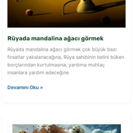
Rüyada mandalina ağacı görmek
Rüyada mandalina ağacı görmek çok büyük bazı
fırsatlar yakalanacağına, Rüya sahibinin belini büken
borçlarından kurtulmasına, yardıma muhtaç
insanlara yardım edeceğine
Rüyada
Devamını Oku »
mandalina
ağacı
görmek