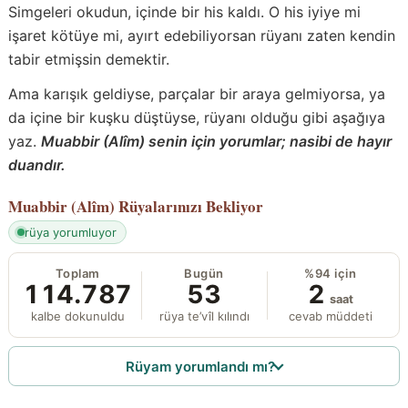
Simgeleri okudun, içinde bir his kaldı. O his iyiye mi
işaret kötüye mi, ayırt edebiliyorsan rüyanı zaten kendin
tabir etmişsin demektir.
Ama karışık geldiyse, parçalar bir araya gelmiyorsa, ya
da içine bir kuşku düştüyse, rüyanı olduğu gibi aşağıya
yaz.
Muabbir (Alîm) senin için yorumlar; nasibi de hayır
duandır.
Muabbir (Alîm)
Rüyalarınızı Bekliyor
rüya yorumluyor
Toplam
Bugün
%94 için
114.787
53
2
saat
kalbe dokunuldu
rüya te’vîl kılındı
cevab müddeti
Rüyam yorumlandı mı?