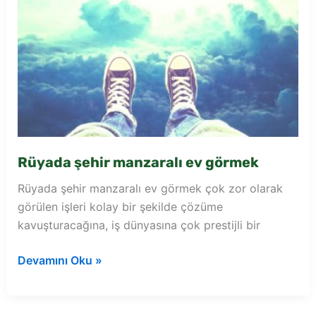
Rüyada şehir manzaralı ev görmek
Rüyada şehir manzaralı ev görmek çok zor olarak
görülen işleri kolay bir şekilde çözüme
kavuşturacağına, iş dünyasına çok prestijli bir
Rüyada
Devamını Oku »
şehir
manzaralı
ev