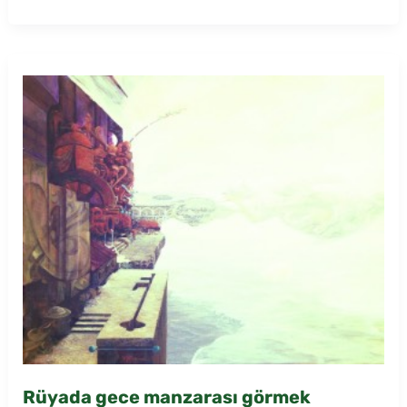
boğaz
manzaralı
eve
taşınmak
Rüyada gece manzarası görmek