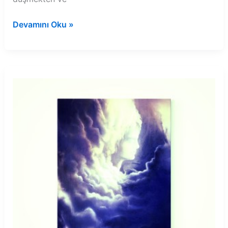
Rüyada
Devamını Oku »
dağ
manzara
görmek