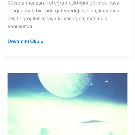
Rüyada manzara fotoğrafı çektiğini görmek hayal
ettiği ancak bir türlü gidemediği tatile çıkacağına,
çeşitli projeler ortaya koyacağına, mal mülk
konusunda
Rüyada
Devamını Oku »
manzara
fotoğrafı
çektiğini
görmek