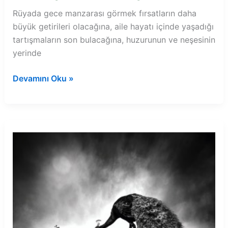
Rüyada gece manzarası görmek fırsatların daha
büyük getirileri olacağına, aile hayatı içinde yaşadığı
tartışmaların son bulacağına, huzurunun ve neşesinin
yerinde
Rüyada
Devamını Oku »
gece
manzarası
görmek