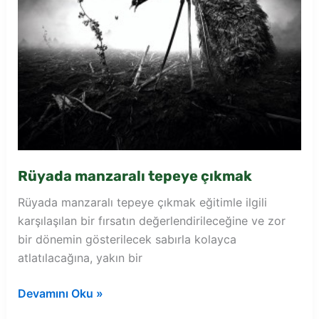
Rüyada manzaralı tepeye çıkmak
Rüyada manzaralı tepeye çıkmak eğitimle ilgili
karşılaşılan bir fırsatın değerlendirileceğine ve zor
bir dönemin gösterilecek sabırla kolayca
atlatılacağına, yakın bir
Rüyada
Devamını Oku »
manzaralı