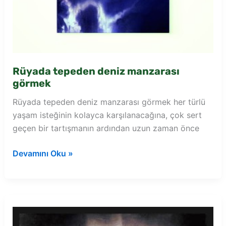
Rüyada tepeden deniz manzarası
görmek
Rüyada tepeden deniz manzarası görmek her türlü
yaşam isteğinin kolayca karşılanacağına, çok sert
geçen bir tartışmanın ardından uzun zaman önce
Rüyada
Devamını Oku »
tepeden
deniz
manzarası
görmek