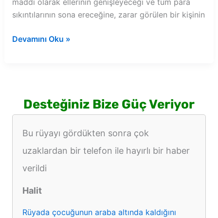
maddi olarak ellerinin genişleyeceği ve tüm para
sıkıntılarının sona ereceğine, zarar görülen bir kişinin
Rüyada
Devamını Oku »
yılan
yatakta
görmek
Desteğiniz Bize Güç Veriyor
Bu rüyayı gördükten sonra çok
uzaklardan bir telefon ile hayırlı bir haber
verildi
Halit
Rüyada çocuğunun araba altında kaldığını