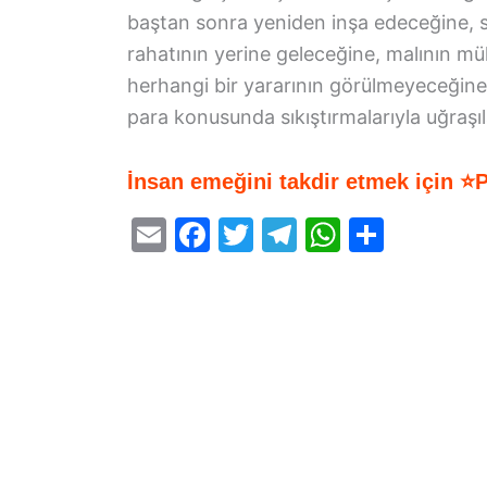
baştan sonra yeniden inşa edeceğine, s
rahatının yerine geleceğine, malının m
herhangi bir yararının görülmeyeceğine 
para konusunda sıkıştırmalarıyla uğraşıl
İnsan emeğini takdir etmek için ⭐
E
F
T
T
W
S
m
a
w
el
h
h
ai
c
itt
e
at
ar
l
e
er
gr
s
e
b
a
A
o
m
p
o
p
k