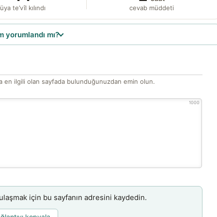
üya te’vîl kılındı
cevab müddeti
 yorumlandı mı?
 en ilgili olan sayfada bulunduğunuzdan emin olun.
1000
aşmak için bu sayfanın adresini kaydedin.
ğlantıyı kopyala