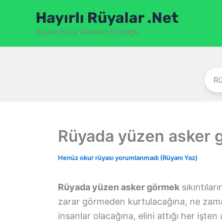
İçeriğe
Hayırlı Rüyalar .Net
atla
Büyük Rüya Tabirleri Sözlüğü
Rüyada yüzen asker 
Henüz okur rüyası yorumlanmadı (Rüyanı Yaz)
Rüyada yüzen asker görmek
sıkıntılar
zarar görmeden kurtulacağına, ne zama
insanlar olacağına, elini attığı her işten