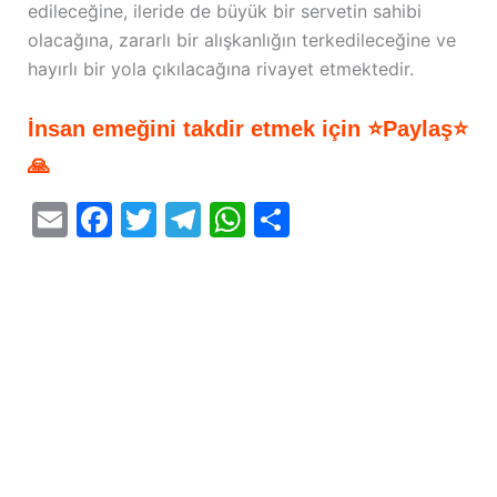
edileceğine, ileride de büyük bir servetin sahibi
olacağına, zararlı bir alışkanlığın terkedileceğine ve
hayırlı bir yola çıkılacağına rivayet etmektedir.
İnsan emeğini takdir etmek için ⭐Paylaş⭐
🙏
E
F
T
T
W
S
m
a
w
el
h
h
ai
c
itt
e
at
ar
l
e
er
gr
s
e
b
a
A
o
m
p
o
p
k