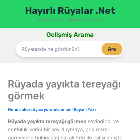
İçeriğe
Hayırlı Rüyalar .Net
atla
Büyük Rüya Tabirleri Sözlüğü
Gelişmiş Arama
Ara
Rüyada yayıkta tereyağı
görmek
Henüz okur rüyası yorumlanmadı (Rüyanı Yaz)
Rüyada yayıkta tereyağı görmek
sevindirici ve
mutluluk verici bir şey duymaya, çok resmi
görevlerde bulunacağına, alınteri ile çalışılan işte