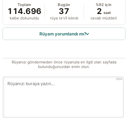
Toplam
Bugün
%92 için
114.696
37
2
saat
kalbe dokunuldu
rüya te’vîl kılındı
cevab müddeti
Rüyam yorumlandı mı?
Rüyanızı göndermeden önce rüyanızla en ilgili olan sayfada
bulunduğunuzdan emin olun.
1000