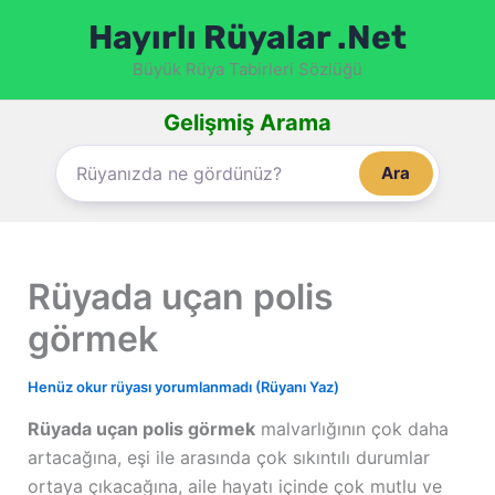
İçeriğe
Hayırlı Rüyalar .Net
atla
Büyük Rüya Tabirleri Sözlüğü
Gelişmiş Arama
Ara
Rüyada uçan polis
görmek
Henüz okur rüyası yorumlanmadı (Rüyanı Yaz)
Rüyada uçan polis görmek
malvarlığının çok daha
artacağına, eşi ile arasında çok sıkıntılı durumlar
ortaya çıkacağına, aile hayatı içinde çok mutlu ve