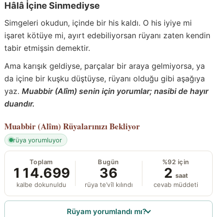
Hâlâ İçine Sinmediyse
Simgeleri okudun, içinde bir his kaldı. O his iyiye mi
işaret kötüye mi, ayırt edebiliyorsan rüyanı zaten kendin
tabir etmişsin demektir.
Ama karışık geldiyse, parçalar bir araya gelmiyorsa, ya
da içine bir kuşku düştüyse, rüyanı olduğu gibi aşağıya
yaz.
Muabbir (Alîm) senin için yorumlar; nasibi de hayır
duandır.
Muabbir (Alîm)
Rüyalarınızı Bekliyor
rüya yorumluyor
Toplam
Bugün
%92 için
114.699
36
2
saat
kalbe dokunuldu
rüya te’vîl kılındı
cevab müddeti
Rüyam yorumlandı mı?