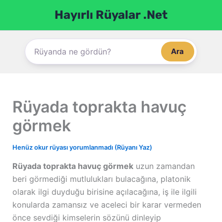
İçeriğe
Hayırlı Rüyalar .Net
atla
Ara
Rüyada toprakta havuç
görmek
Henüz okur rüyası yorumlanmadı (Rüyanı Yaz)
Rüyada toprakta havuç görmek
uzun zamandan
beri görmediği mutlulukları bulacağına, platonik
olarak ilgi duyduğu birisine açılacağına, iş ile ilgili
konularda zamansız ve aceleci bir karar vermeden
önce sevdiği kimselerin sözünü dinleyip