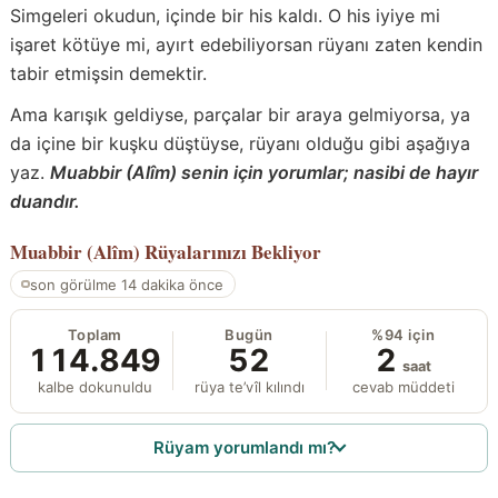
Simgeleri okudun, içinde bir his kaldı. O his iyiye mi
işaret kötüye mi, ayırt edebiliyorsan rüyanı zaten kendin
tabir etmişsin demektir.
Ama karışık geldiyse, parçalar bir araya gelmiyorsa, ya
da içine bir kuşku düştüyse, rüyanı olduğu gibi aşağıya
yaz.
Muabbir (Alîm) senin için yorumlar; nasibi de hayır
duandır.
Muabbir (Alîm)
Rüyalarınızı Bekliyor
son görülme 14 dakika önce
Toplam
Bugün
%94 için
114.849
52
2
saat
kalbe dokunuldu
rüya te’vîl kılındı
cevab müddeti
Rüyam yorumlandı mı?