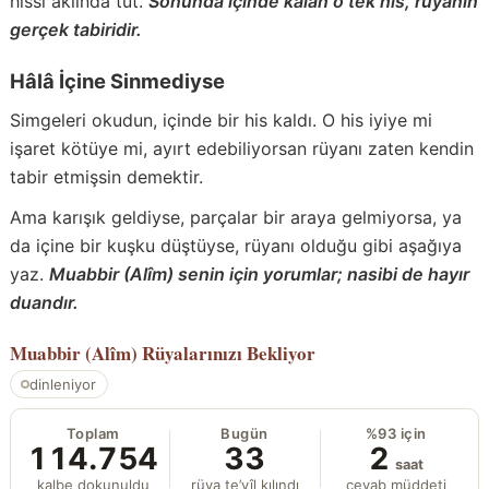
hissi aklında tut.
Sonunda içinde kalan o tek his, rüyanın
gerçek tabiridir.
Hâlâ İçine Sinmediyse
Simgeleri okudun, içinde bir his kaldı. O his iyiye mi
işaret kötüye mi, ayırt edebiliyorsan rüyanı zaten kendin
tabir etmişsin demektir.
Ama karışık geldiyse, parçalar bir araya gelmiyorsa, ya
da içine bir kuşku düştüyse, rüyanı olduğu gibi aşağıya
yaz.
Muabbir (Alîm) senin için yorumlar; nasibi de hayır
duandır.
Muabbir (Alîm)
Rüyalarınızı Bekliyor
dinleniyor
Toplam
Bugün
%93 için
114.754
33
2
saat
kalbe dokunuldu
rüya te’vîl kılındı
cevab müddeti