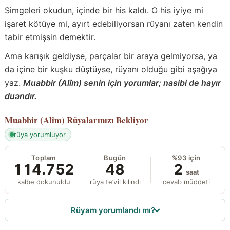
Simgeleri okudun, içinde bir his kaldı. O his iyiye mi
işaret kötüye mi, ayırt edebiliyorsan rüyanı zaten kendin
tabir etmişsin demektir.
Ama karışık geldiyse, parçalar bir araya gelmiyorsa, ya
da içine bir kuşku düştüyse, rüyanı olduğu gibi aşağıya
yaz.
Muabbir (Alîm) senin için yorumlar; nasibi de hayır
duandır.
Muabbir (Alîm)
Rüyalarınızı Bekliyor
rüya yorumluyor
Toplam
Bugün
%93 için
114.752
48
2
saat
kalbe dokunuldu
rüya te’vîl kılındı
cevab müddeti
Rüyam yorumlandı mı?