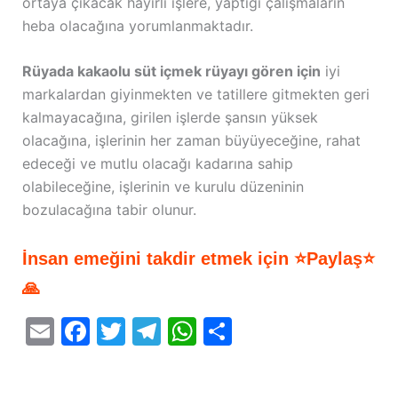
ortaya çıkacak hayırlı işlere, yaptığı çalışmaların
heba olacağına yorumlanmaktadır.
Rüyada kakaolu süt içmek rüyayı gören için
iyi
markalardan giyinmekten ve tatillere gitmekten geri
kalmayacağına, girilen işlerde şansın yüksek
olacağına, işlerinin her zaman büyüyeceğine, rahat
edeceği ve mutlu olacağı kadarına sahip
olabileceğine, işlerinin ve kurulu düzeninin
bozulacağına tabir olunur.
İnsan emeğini takdir etmek için ⭐Paylaş⭐
🙏
E
F
T
T
W
S
m
a
w
el
h
h
ai
c
itt
e
at
ar