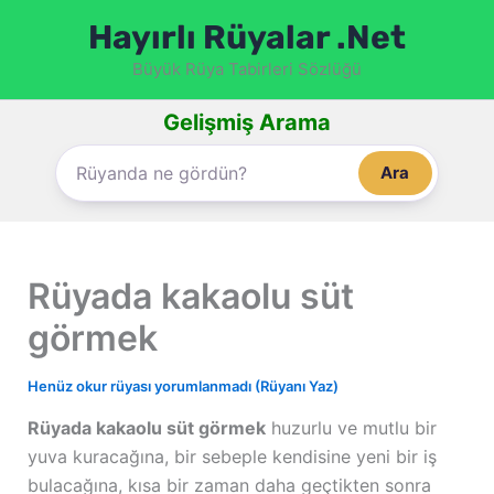
İçeriğe
Hayırlı Rüyalar .Net
atla
Büyük Rüya Tabirleri Sözlüğü
Gelişmiş Arama
Ara
Rüyada kakaolu süt
görmek
Henüz okur rüyası yorumlanmadı (Rüyanı Yaz)
Rüyada kakaolu süt görmek
huzurlu ve mutlu bir
yuva kuracağına, bir sebeple kendisine yeni bir iş
bulacağına, kısa bir zaman daha geçtikten sonra