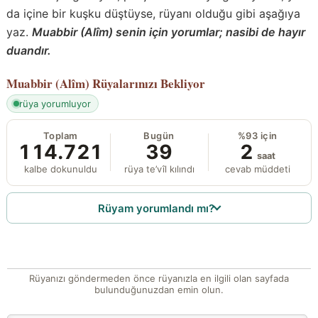
da içine bir kuşku düştüyse, rüyanı olduğu gibi aşağıya
yaz.
Muabbir (Alîm) senin için yorumlar; nasibi de hayır
duandır.
Muabbir (Alîm)
Rüyalarınızı Bekliyor
rüya yorumluyor
Toplam
Bugün
%93 için
114.721
39
2
saat
kalbe dokunuldu
rüya te’vîl kılındı
cevab müddeti
Rüyam yorumlandı mı?
Rüyanızı göndermeden önce rüyanızla en ilgili olan sayfada
bulunduğunuzdan emin olun.