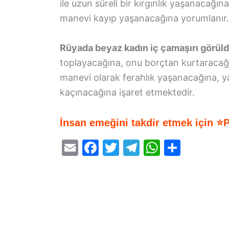
ile uzun süreli bir kırgınlık yaşanacağın
manevi kayıp yaşanacağına yorumlanır.
Rüyada beyaz kadın iç çamaşırı görü
toplayacağına, onu borçtan kurtaracağ
manevi olarak ferahlık yaşanacağına, y
kaçınacağına işaret etmektedir.
İnsan emeğini takdir etmek için ⭐
E
F
T
T
W
S
m
a
w
el
h
h
ai
c
itt
e
at
ar
l
e
er
gr
s
e
b
a
A