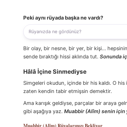
Peki aynı rüyada başka ne vardı?
Bir olay, bir nesne, bir yer, bir kişi... hepsi
sende bıraktığı hissi aklında tut.
Sonunda içi
Hâlâ İçine Sinmediyse
Simgeleri okudun, içinde bir his kaldı. O his
zaten kendin tabir etmişsin demektir.
Ama karışık geldiyse, parçalar bir araya gel
gibi aşağıya yaz.
Muabbir (Alîm) senin için 
Muabbir (Alîm)
Rüyalarınızı Bekliyor