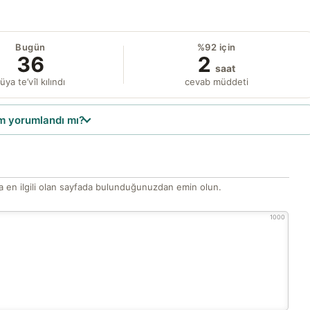
Bugün
%92 için
36
2
saat
üya te’vîl kılındı
cevab müddeti
 yorumlandı mı?
 en ilgili olan sayfada bulunduğunuzdan emin olun.
1000