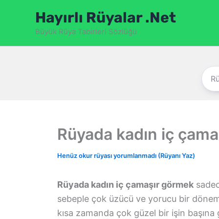
İçeriğe
Hayırlı Rüyalar .Net
atla
Büyük Rüya Tabirleri Sözlüğü
Rüyada kadın iç çama
Henüz okur rüyası yorumlanmadı (Rüyanı Yaz)
Rüyada kadın iç çamaşır görmek
sadec
sebeple çok üzücü ve yorucu bir dönem 
kısa zamanda çok güzel bir işin başına 