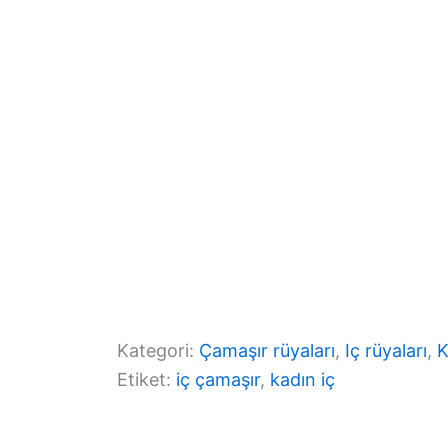
o
m
p
o
p
k
Kategori:
Çamaşır rüyaları
, 
Iç rüyaları
, 
K
Etiket:
iç çamaşır
, 
kadın iç