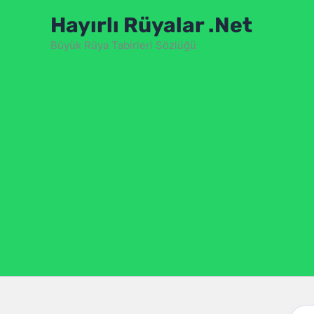
İçeriğe
Hayırlı Rüyalar .Net
atla
Büyük Rüya Tabirleri Sözlüğü