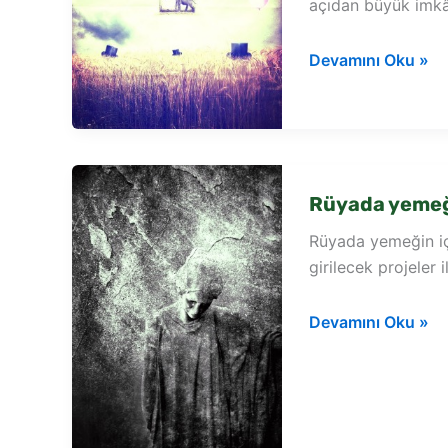
açıdan büyük imkân
Rüyada
Devamını Oku »
suyun
içinde
kaz
görmek
Rüyada yemeği
Rüyada yemeğin iç
girilecek projeler
Rüyada
Devamını Oku »
yemeğin
içinde
arı
görmek