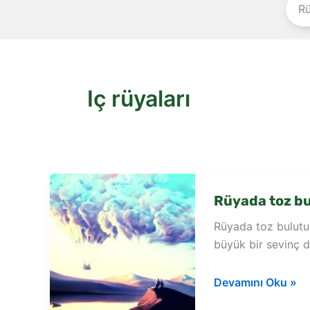
Iç rüyaları
Rüyada toz bu
Rüyada toz bulutu
büyük bir sevinç d
Rüyada
Devamını Oku »
toz