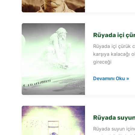
askeriyenin
içinde
olmak
Rüyada içi çü
Rüyada içi çürük 
karşıya kalacağı o
gireceği
Rüyada
Devamını Oku »
içi
çürük
ceviz
görmek
Rüyada suyun
Rüyada suyun için