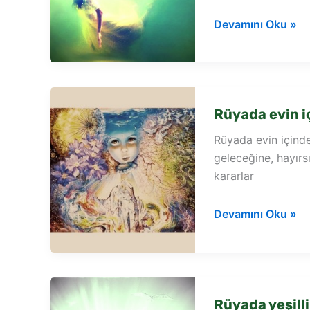
Rüyada
Devamını Oku »
evin
içinde
silah
görmek
Rüyada evin i
Rüyada evin içind
geleceğine, hayırsı
kararlar
Rüyada
Devamını Oku »
evin
içinde
taş
görmek
Rüyada yeşill