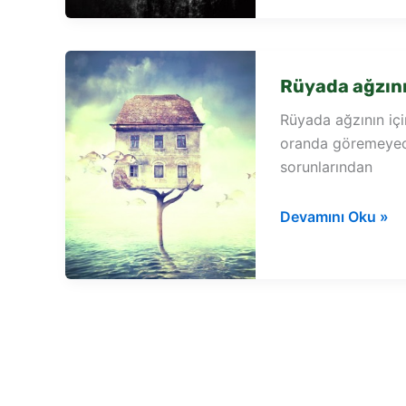
Rüyada ağzını
Rüyada ağzının için
oranda göremeyece
sorunlarından
Rüyada
Devamını Oku »
ağzının
içini
siyah
görmek