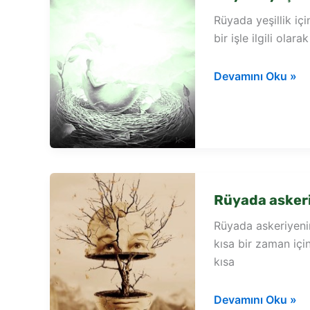
Rüyada yeşillik iç
bir işle ilgili ola
Rüyada
Devamını Oku »
yeşillik
içinde
gül
görmek
Rüyada askeri
Rüyada askeriyeni
kısa bir zaman içi
kısa
Rüyada
Devamını Oku »