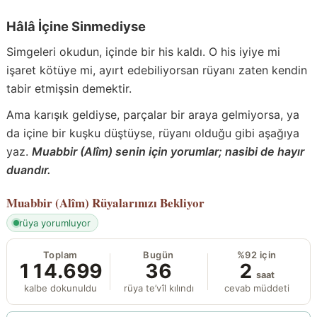
Hâlâ İçine Sinmediyse
Simgeleri okudun, içinde bir his kaldı. O his iyiye mi
işaret kötüye mi, ayırt edebiliyorsan rüyanı zaten kendin
tabir etmişsin demektir.
Ama karışık geldiyse, parçalar bir araya gelmiyorsa, ya
da içine bir kuşku düştüyse, rüyanı olduğu gibi aşağıya
yaz.
Muabbir (Alîm) senin için yorumlar; nasibi de hayır
duandır.
Muabbir (Alîm)
Rüyalarınızı Bekliyor
rüya yorumluyor
Toplam
Bugün
%92 için
114.699
36
2
saat
kalbe dokunuldu
rüya te’vîl kılındı
cevab müddeti