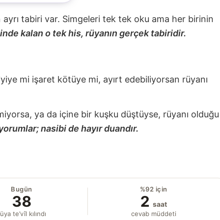
nin ayrı tabiri var. Simgeleri tek tek oku ama her birinin
nde kalan o tek his, rüyanın gerçek tabiridir.
 iyiye mi işaret kötüye mi, ayırt edebiliyorsan rüyanı
miyorsa, ya da içine bir kuşku düştüyse, rüyanı olduğu
yorumlar; nasibi de hayır duandır.
Bugün
%92 için
38
2
saat
üya te’vîl kılındı
cevab müddeti