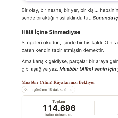
Bir olay, bir nesne, bir yer, bir kişi... hepsi
sende bıraktığı hissi aklında tut.
Sonunda içi
Hâlâ İçine Sinmediyse
Simgeleri okudun, içinde bir his kaldı. O his
zaten kendin tabir etmişsin demektir.
Ama karışık geldiyse, parçalar bir araya gel
gibi aşağıya yaz.
Muabbir (Alîm) senin için 
Muabbir (Alîm)
Rüyalarınızı Bekliyor
son görülme 15 dakika önce
Toplam
114.696
kalbe dokunuldu
r