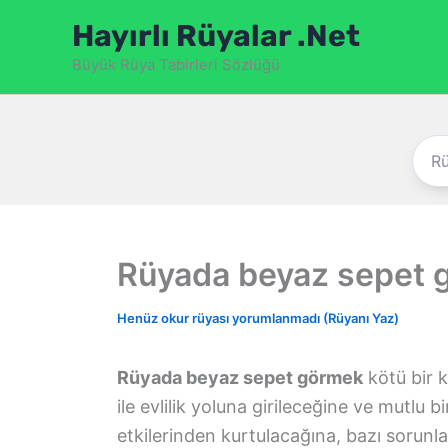
İçeriğe
Hayırlı Rüyalar .Net
atla
Büyük Rüya Tabirleri Sözlüğü
Rüyada beyaz sepet 
Henüz okur rüyası yorumlanmadı (Rüyanı Yaz)
Rüyada beyaz sepet görmek
kötü bir ki
ile evlilik yoluna girileceğine ve mutlu 
etkilerinden kurtulacağına, bazı sorunl