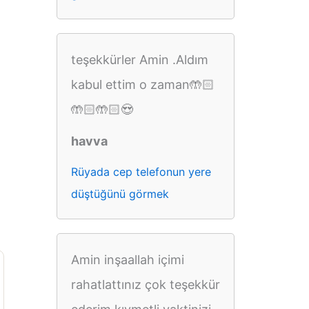
teşekkürler Amin .Aldım
kabul ettim o zaman🤲🏻
🤲🏻🤲🏻😍
havva
Rüyada cep telefonun yere
düştüğünü görmek
Amin inşaallah içimi
rahatlattınız çok teşekkür