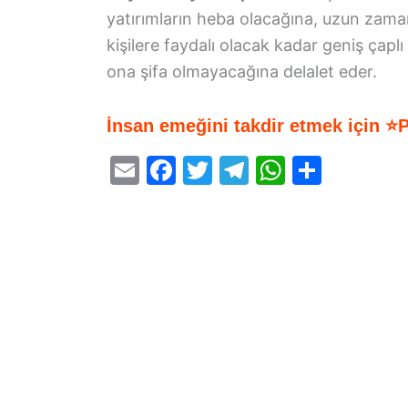
yatırımların heba olacağına, uzun zaman
kişilere faydalı olacak kadar geniş çaplı
ona şifa olmayacağına delalet eder.
İnsan emeğini takdir etmek için ⭐
E
F
T
T
W
S
m
a
w
el
h
h
ai
c
itt
e
at
ar
l
e
er
gr
s
e
b
a
A
o
m
p
o
p
k