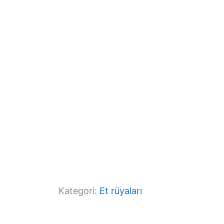
o
m
p
o
p
k
Kategori:
Et rüyaları