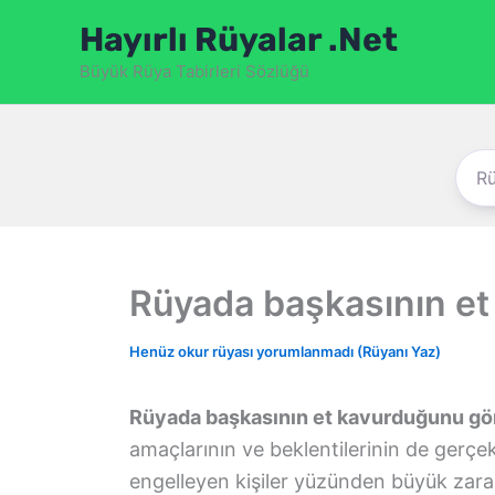
İçeriğe
Hayırlı Rüyalar .Net
atla
Büyük Rüya Tabirleri Sözlüğü
Rüyada başkasının e
Henüz okur rüyası yorumlanmadı (Rüyanı Yaz)
Rüyada başkasının et kavurduğunu g
amaçlarının ve beklentilerinin de gerçek
engelleyen kişiler yüzünden büyük zarar