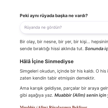
Peki aynı rüyada başka ne vardı?
Bir olay, bir nesne, bir yer, bir kişi... hepsi
sende bıraktığı hissi aklında tut.
Sonunda içi
Hâlâ İçine Sinmediyse
Simgeleri okudun, içinde bir his kaldı. O his
zaten kendin tabir etmişsin demektir.
Ama karışık geldiyse, parçalar bir araya gel
gibi aşağıya yaz.
Muabbir (Alîm) senin için 
Muabbir (Alîm)
Rüyalarınızı Bekliyor