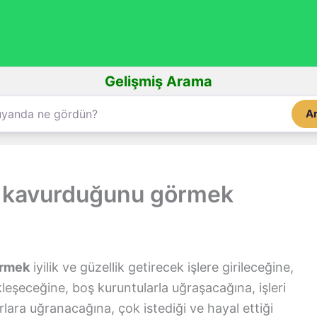
Gelişmiş Arama
A
t kavurduğunu görmek
örmek
iyilik ve güzellik getirecek işlere girileceğine,
leşeceğine, boş kuruntularla uğraşacağına, işleri
lara uğranacağına, çok istediği ve hayal ettiği