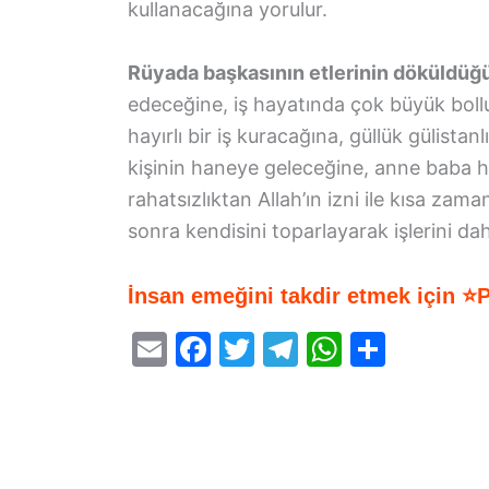
kullanacağına yorulur.
Rüyada başkasının etlerinin döküldü
edeceğine, iş hayatında çok büyük boll
hayırlı bir iş kuracağına, güllük gülista
kişinin haneye geleceğine, anne baba ha
rahatsızlıktan Allah’ın izni ile kısa za
sonra kendisini toparlayarak işlerini daha
İnsan emeğini takdir etmek için ⭐
E
F
T
T
W
S
m
a
w
el
h
h
ai
c
itt
e
at
ar
l
e
er
gr
s
e
b
a
A