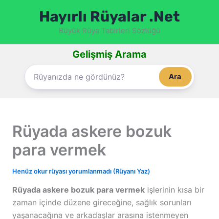
İçeriğe
Hayırlı Rüyalar .Net
atla
Büyük Rüya Tabirleri Sözlüğü
Gelişmiş Arama
Ara
Rüyada askere bozuk
para vermek
Henüz okur rüyası yorumlanmadı (Rüyanı Yaz)
Rüyada askere bozuk para vermek
işlerinin kısa bir
zaman içinde düzene gireceğine, sağlık sorunları
yaşanacağına ve arkadaşlar arasına istenmeyen