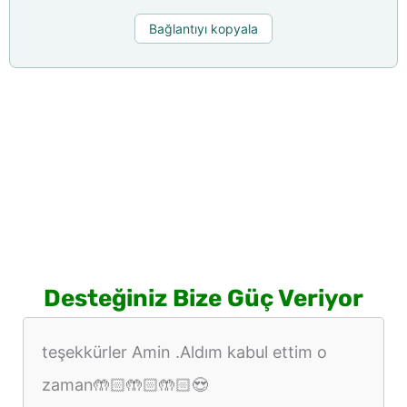
Bağlantıyı kopyala
Desteğiniz Bize Güç Veriyor
teşekkürler Amin .Aldım kabul ettim o
zaman🤲🏻🤲🏻🤲🏻😍