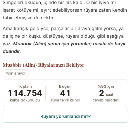
Simgeleri okudun, içinde bir his kaldı. O his iyiye mi
işaret kötüye mi, ayırt edebiliyorsan rüyanı zaten kendin
tabir etmişsin demektir.
Ama karışık geldiyse, parçalar bir araya gelmiyorsa, ya
da içine bir kuşku düştüyse, rüyanı olduğu gibi aşağıya
yaz.
Muabbir (Alîm) senin için yorumlar; nasibi de hayır
duandır.
Muabbir (Alîm)
Rüyalarınızı Bekliyor
dinleniyor
Toplam
Bugün
%93 için
114.754
41
2
saat
kalbe dokunuldu
rüya te’vîl kılındı
cevab müddeti
Rüyam yorumlandı mı?