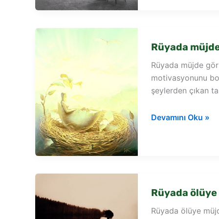
Rüyada müjd
Rüyada müjde görm
motivasyonunu boza
şeylerden çıkan ta
Rüyada
Devamını Oku »
müjde
görmek
Rüyada ölüye
Rüyada ölüye müjd