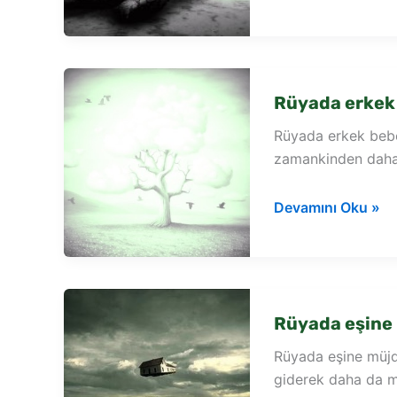
müjdeli
haber
görmek
Rüyada erkek
Rüyada erkek bebe
zamankinden daha i
Rüyada
Devamını Oku »
erkek
bebek
müjdesi
vermek
Rüyada eşine
Rüyada eşine müjd
giderek daha da mo