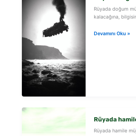
Rüyada doğum müjd
kalacağına, bilgis
Rüyada
Devamını Oku »
doğum
müjdesi
vermek
Rüyada hamil
Rüyada hamile müjd