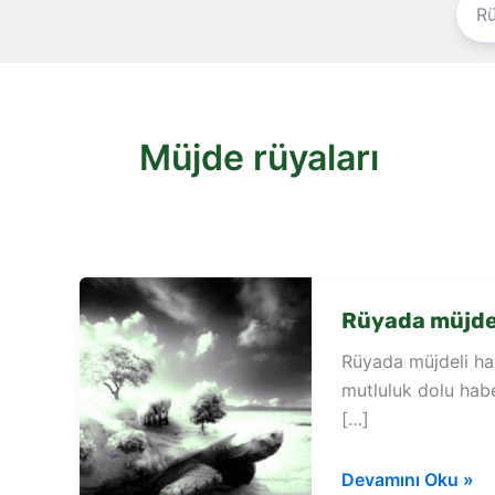
Müjde rüyaları
Rüyada müjde
Rüyada müjdeli ha
mutluluk dolu habe
[…]
Rüyada
Devamını Oku »