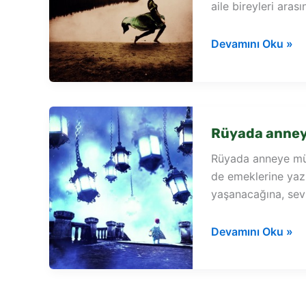
aile bireyleri aras
Rüyada
Devamını Oku »
ölüye
müjde
vermek
Rüyada anney
Rüyada anneye mü
de emeklerine yaz
yaşanacağına, sev
Rüyada
Devamını Oku »
anneye
müjde
vermek