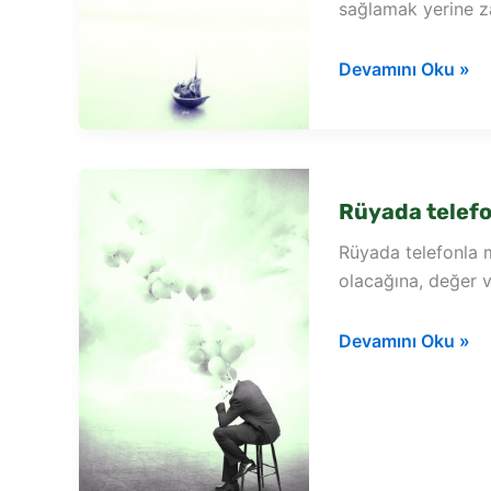
sağlamak yerine z
Rüyada
Devamını Oku »
hamile
müjdesi
vermek
Rüyada telef
Rüyada telefonla 
olacağına, değer ve
Rüyada
Devamını Oku »
telefonla
müjde
vermek