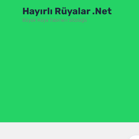
İçeriğe
Hayırlı Rüyalar .Net
atla
Büyük Rüya Tabirleri Sözlüğü