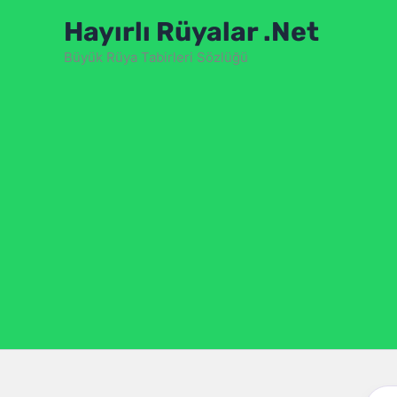
İçeriğe
Hayırlı Rüyalar .Net
atla
Büyük Rüya Tabirleri Sözlüğü