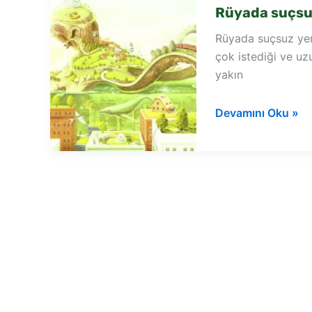
Rüyada suçsu
Rüyada suçsuz yer
çok istediği ve u
yakın
Rüyada
Devamını Oku »
suçsuz
yere
polise
yakalanmak