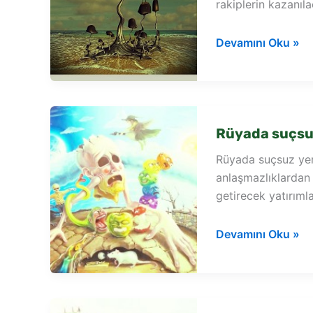
rakiplerin kazanıla
Rüyada
Devamını Oku »
suçsuz
yere
hapishaneye
girmek
Rüyada suçsuz
Rüyada suçsuz yer
anlaşmazlıklardan 
getirecek yatırıml
Rüyada
Devamını Oku »
suçsuz
yere
tutuklandığını
görmek