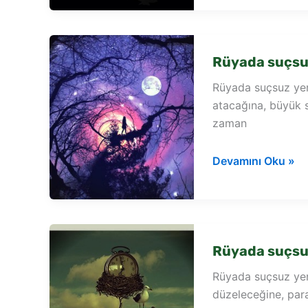
yere
işten
atılmak
Rüyada suçsu
Rüyada suçsuz yere
atacağına, büyük sı
zaman
Rüyada
Devamını Oku »
suçsuz
yere
hapis
yatmak
Rüyada suçsu
Rüyada suçsuz yer
düzeleceğine, par