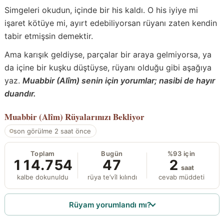
Simgeleri okudun, içinde bir his kaldı. O his iyiye mi
işaret kötüye mi, ayırt edebiliyorsan rüyanı zaten kendin
tabir etmişsin demektir.
Ama karışık geldiyse, parçalar bir araya gelmiyorsa, ya
da içine bir kuşku düştüyse, rüyanı olduğu gibi aşağıya
yaz.
Muabbir (Alîm) senin için yorumlar; nasibi de hayır
duandır.
Muabbir (Alîm)
Rüyalarınızı Bekliyor
son görülme 2 saat önce
Toplam
Bugün
%93 için
114.754
47
2
saat
kalbe dokunuldu
rüya te’vîl kılındı
cevab müddeti
Rüyam yorumlandı mı?