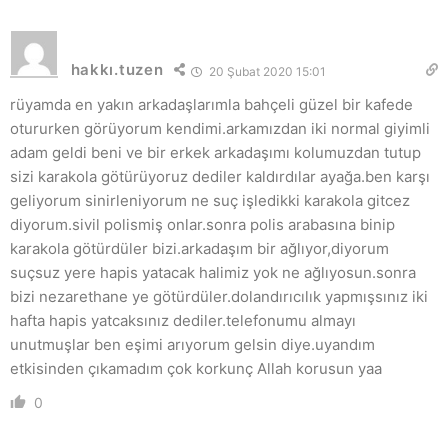
hakkı.tuzen
20 Şubat 2020 15:01
rüyamda en yakın arkadaşlarımla bahçeli güzel bir kafede
otururken görüyorum kendimi.arkamızdan iki normal giyimli
adam geldi beni ve bir erkek arkadaşımı kolumuzdan tutup
sizi karakola götürüyoruz dediler kaldırdılar ayağa.ben karşı
geliyorum sinirleniyorum ne suç işledikki karakola gitcez
diyorum.sivil polismiş onlar.sonra polis arabasına binip
karakola götürdüler bizi.arkadaşım bir ağlıyor,diyorum
suçsuz yere hapis yatacak halimiz yok ne ağlıyosun.sonra
bizi nezarethane ye götürdüler.dolandırıcılık yapmışsınız iki
hafta hapis yatcaksınız dediler.telefonumu almayı
unutmuşlar ben eşimi arıyorum gelsin diye.uyandım
etkisinden çıkamadım çok korkunç Allah korusun yaa
0