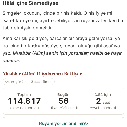
Hâlâ İçine Sinmediyse
Simgeleri okudun, içinde bir his kaldı. O his iyiye mi
işaret kötüye mi, ayırt edebiliyorsan rüyanı zaten kendin
tabir etmişsin demektir.
Ama karışık geldiyse, parçalar bir araya gelmiyorsa, ya
da içine bir kuşku düştüyse, rüyanı olduğu gibi aşağıya
yaz.
Muabbir (Alîm) senin için yorumlar; nasibi de hayır
duandır.
Muabbir (Alîm)
Rüyalarınızı Bekliyor
son görülme 3 saat önce
Toplam
Bugün
%94 için
114.817
56
2
saat
kalbe dokunuldu
rüya te’vîl kılındı
cevab müddeti
Rüyam yorumlandı mı?