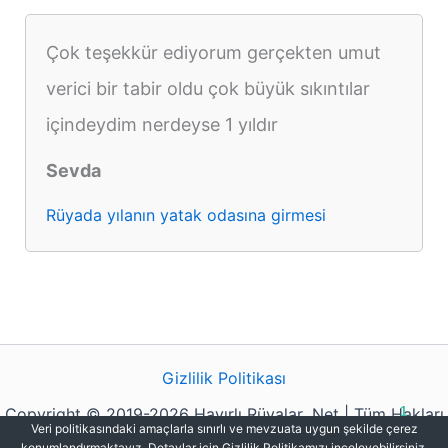
Çok teşekkür ediyorum gerçekten umut
verici bir tabir oldu çok büyük sıkıntılar
içindeydim nerdeyse 1 yıldır
Sevda
Rüyada yılanın yatak odasına girmesi
Gizlilik Politikası
Copyright © 2019-2026 Hayırlı Rüyalar .Net | Tüm Hakları
1
Veri politikasındaki amaçlarla sınırlı ve mevzuata uygun şekilde çerez
Saklıdır.
konumlandırmaktayız. Detaylar için Gizlilik Politikamızı inceleyebilirsiniz.