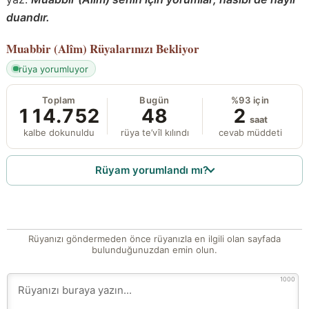
duandır.
Muabbir (Alîm)
Rüyalarınızı Bekliyor
rüya yorumluyor
Toplam
Bugün
%93 için
114.752
48
2
saat
kalbe dokunuldu
rüya te’vîl kılındı
cevab müddeti
Rüyam yorumlandı mı?
Rüyanızı göndermeden önce rüyanızla en ilgili olan sayfada
bulunduğunuzdan emin olun.
1000