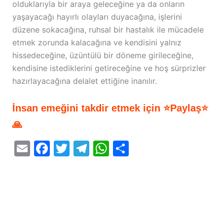
olduklarıyla bir araya geleceğine ya da onların
yaşayacağı hayırlı olayları duyacağına, işlerini
düzene sokacağına, ruhsal bir hastalık ile mücadele
etmek zorunda kalacağına ve kendisini yalnız
hissedeceğine, üzüntülü bir döneme girileceğine,
kendisine istediklerini getireceğine ve hoş sürprizler
hazırlayacağına delalet ettiğine inanılır.
İnsan emeğini takdir etmek için ⭐Paylaş⭐
🙏
E
F
T
T
W
S
m
a
w
el
h
h
ai
c
itt
e
at
ar
l
e
er
gr
s
e
b
a
A