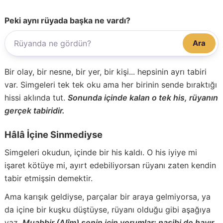
Peki aynı rüyada başka ne vardı?
Ara
Bir olay, bir nesne, bir yer, bir kişi... hepsinin ayrı tabiri
var. Simgeleri tek tek oku ama her birinin sende bıraktığı
hissi aklında tut.
Sonunda içinde kalan o tek his, rüyanın
gerçek tabiridir.
Hâlâ İçine Sinmediyse
Simgeleri okudun, içinde bir his kaldı. O his iyiye mi
işaret kötüye mi, ayırt edebiliyorsan rüyanı zaten kendin
tabir etmişsin demektir.
Ama karışık geldiyse, parçalar bir araya gelmiyorsa, ya
da içine bir kuşku düştüyse, rüyanı olduğu gibi aşağıya
yaz.
Muabbir (Alîm) senin için yorumlar; nasibi de hayır