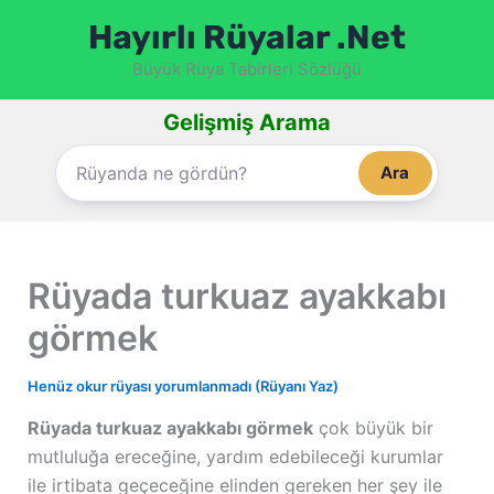
İçeriğe
Hayırlı Rüyalar .Net
atla
Büyük Rüya Tabirleri Sözlüğü
Gelişmiş Arama
Ara
Rüyada turkuaz ayakkabı
görmek
Henüz okur rüyası yorumlanmadı (Rüyanı Yaz)
Rüyada turkuaz ayakkabı görmek
çok büyük bir
mutluluğa ereceğine, yardım edebileceği kurumlar
ile irtibata geçeceğine elinden gereken her şey ile