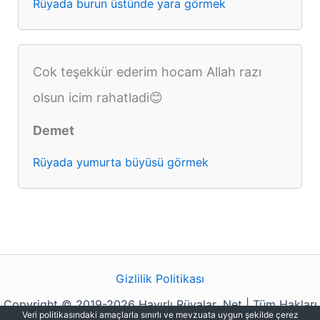
Rüyada burun üstünde yara görmek
Cok teşekkür ederim hocam Allah razı
olsun icim rahatladi😊
Demet
Rüyada yumurta büyüsü görmek
Gizlilik Politikası
Copyright © 2019-2026 Hayırlı Rüyalar .Net | Tüm Hakları
Veri politikasındaki amaçlarla sınırlı ve mevzuata uygun şekilde çerez