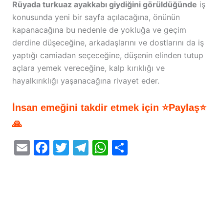
Rüyada turkuaz ayakkabı giydiğini görüldüğünde
iş
konusunda yeni bir sayfa açılacağına, önünün
kapanacağına bu nedenle de yokluğa ve geçim
derdine düşeceğine, arkadaşlarını ve dostlarını da iş
yaptığı camiadan seçeceğine, düşenin elinden tutup
açlara yemek vereceğine, kalp kırıklığı ve
hayalkırıklığı yaşanacağına rivayet eder.
İnsan emeğini takdir etmek için ⭐Paylaş⭐
🙏
E
F
T
T
W
S
m
a
w
el
h
h
ai
c
itt
e
at
ar
l
e
er
gr
s
e
b
a
A