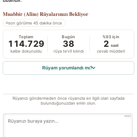
Muabbir (Alîm)
Rüyalarınızı Bekliyor
son görülme 45 dakika önce
Toplam
Bugün
%93 için
114.729
38
2
saat
kalbe dokunuldu
rüya te’vîl kılındı
cevab müddeti
Rüyam yorumlandı mı?
Rüyanızı göndermeden önce rüyanızla en ilgili olan sayfada
bulunduğunuzdan emin olun.
1000