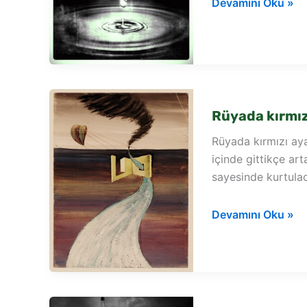
Rüyada
Devamını Oku »
cenaze
evinde
ayakkabı
görmek
Rüyada kırmı
Rüyada kırmızı aya
içinde gittikçe ar
sayesinde kurtulac
Rüyada
Devamını Oku »
kırmızı
ayakkabı
görmek