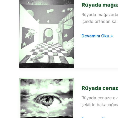
Rüyada mağaz
Rüyada mağazada 
içinde ortadan kal
Rüyada
Devamını Oku »
mağazada
ayakkabı
görmek
Rüyada cenaz
Rüyada cenaze evi
şekilde bakacağı