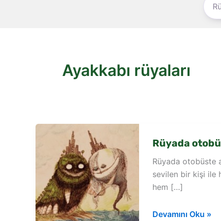
Ayakkabı rüyaları
Rüyada otobü
Rüyada otobüste a
sevilen bir kişi il
hem […]
Rüyada
Devamını Oku »