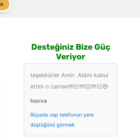
ra
Desteğiniz Bize Güç
Veriyor
teşekkürler Amin .Aldım kabul
ettim o zaman🤲🏻🤲🏻🤲🏻😍
havva
Rüyada cep telefonun yere
düştüğünü görmek