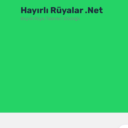
İçeriğe
Hayırlı Rüyalar .Net
atla
Büyük Rüya Tabirleri Sözlüğü