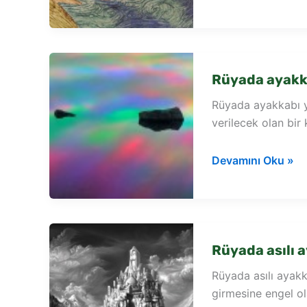
otobüste
ayakkabı
unutmak
Rüyada ayakka
Rüyada ayakkabı y
verilecek olan bir
Rüyada
Devamını Oku »
ayakkabı
yırtık
görmek
Rüyada asılı 
Rüyada asılı ayak
girmesine engel ol