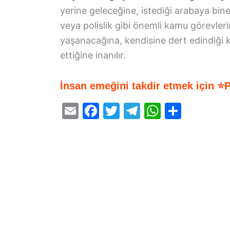
yerine geleceğine, istediği arabaya binec
veya polislik gibi önemli kamu görevleri
yaşanacağına, kendisine dert edindiği 
ettiğine inanılır.
İnsan emeğini takdir etmek için ⭐
E
F
T
T
W
S
m
a
w
el
h
h
ai
c
itt
e
at
ar
l
e
er
gr
s
e
b
a
A
o
m
p
o
p
k