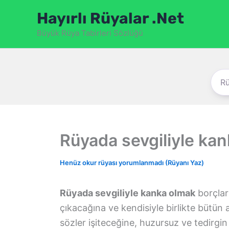
İçeriğe
Hayırlı Rüyalar .Net
atla
Büyük Rüya Tabirleri Sözlüğü
Rüyada sevgiliyle ka
Henüz okur rüyası yorumlanmadı (Rüyanı Yaz)
Rüyada sevgiliyle kanka olmak
borçları
çıkacağına ve kendisiyle birlikte bütün a
sözler işiteceğine, huzursuz ve tedirgi