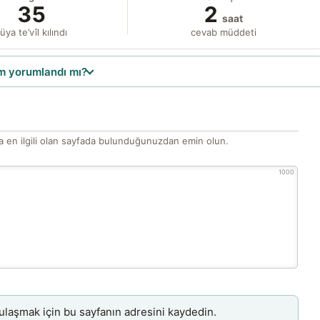
35
2
saat
üya te’vîl kılındı
cevab müddeti
 yorumlandı mı?
 en ilgili olan sayfada bulunduğunuzdan emin olun.
1000
aşmak için bu sayfanın adresini kaydedin.