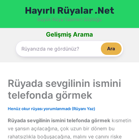
İçeriğe
Hayırlı Rüyalar .Net
atla
Büyük Rüya Tabirleri Sözlüğü
Gelişmiş Arama
Ara
Rüyada sevgilinin ismini
telefonda görmek
Henüz okur rüyası yorumlanmadı (Rüyanı Yaz)
Rüyada sevgilinin ismini telefonda görmek
kısmetin
ve şansın açılacağına, çok uzun bir dönem bu
rahatsızlıkla boğuşacağına, malını ve canını riske