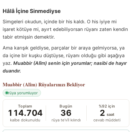
Hâlâ İçine Sinmediyse
Simgeleri okudun, içinde bir his kaldı. O his iyiye mi
işaret kötüye mi, ayırt edebiliyorsan rüyanı zaten kendin
tabir etmişsin demektir.
Ama karışık geldiyse, parçalar bir araya gelmiyorsa, ya
da içine bir kuşku düştüyse, rüyanı olduğu gibi aşağıya
yaz.
Muabbir (Alîm) senin için yorumlar; nasibi de hayır
duandır.
Muabbir (Alîm)
Rüyalarınızı Bekliyor
rüya yorumluyor
Toplam
Bugün
%92 için
114.704
36
2
saat
kalbe dokunuldu
rüya te’vîl kılındı
cevab müddeti