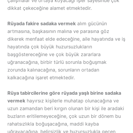
çalışmalar ve ortaya koyacağı işler sayesinde çok
dikkat çekeceğine alamet etmektedir.
Rüyada fakire sadaka vermek
alım gücünün
artmasına, başkasının malına ve parasına göz
dikerek menfaat elde edeceğine, aile hayatında ve iş
hayatında çok büyük huzursuzlukların
başgöstereceğine ve çok büyük zararlara
uğranacağına, birbir türlü sorunla boğuşmak
zorunda kalınacağına, sorunların ortadan
kalkacağına işaret etmektedir.
Rüya tabircilerine göre rüyada yaşlı birine sadaka
vermek
hayırsız kişilerle muhatap olunacağına ve
uzun zamandan beri kırgın olunan bir kişi ile aradaki
buzların eritilemeyeceğine, çok uzun bir dönem bu
rahatsızlıkla boğuşacağına, maddi kayba
uğrayacağına, belirsizlik ve huzursuzlukla geçen