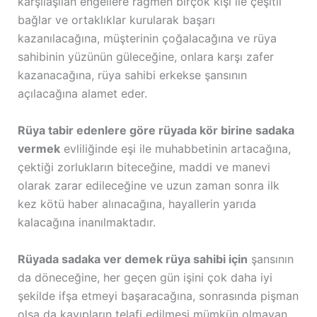
karşılaşılan engellere rağmen birçok kişi ile çeşitli
bağlar ve ortaklıklar kurularak başarı
kazanılacağına, müşterinin çoğalacağına ve rüya
sahibinin yüzünün güleceğine, onlara karşı zafer
kazanacağına, rüya sahibi erkekse şansının
açılacağına alamet eder.
Rüya tabir edenlere göre rüyada kör birine sadaka
vermek
evliliğinde eşi ile muhabbetinin artacağına,
çektiği zorlukların biteceğine, maddi ve manevi
olarak zarar edileceğine ve uzun zaman sonra ilk
kez kötü haber alınacağına, hayallerin yarıda
kalacağına inanılmaktadır.
Rüyada sadaka ver demek rüya sahibi için
şansının
da döneceğine, her geçen gün işini çok daha iyi
şekilde ifşa etmeyi başaracağına, sonrasında pişman
olsa da kayıpların telafi edilmesi mümkün olmayan