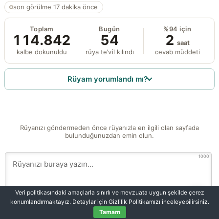
son görülme 17 dakika önce
Toplam
Bugün
%94 için
114.842
54
2
saat
kalbe dokunuldu
rüya te’vîl kılındı
cevab müddeti
Rüyam yorumlandı mı?
Rüyanızı göndermeden önce rüyanızla en ilgili olan sayfada
bulunduğunuzdan emin olun.
1000
Veri politikasındaki amaçlarla sınırlı ve mevzuata uygun şekilde çerez
konumlandırmaktayız. Detaylar için Gizlilik Politikamızı inceleyebilirsiniz.
Tamam