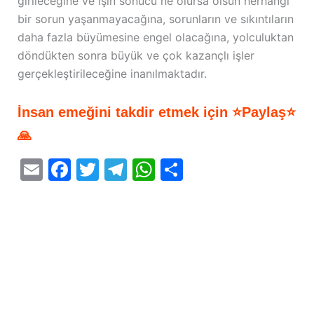
girileceğine ve işin sonucu ne olursa olsun herhangi
bir sorun yaşanmayacağına, sorunların ve sıkıntıların
daha fazla büyümesine engel olacağına, yolculuktan
döndükten sonra büyük ve çok kazançlı işler
gerçekleştirileceğine inanılmaktadır.
İnsan emeğini takdir etmek için ⭐Paylaş⭐
🙏
E
F
T
T
W
S
m
a
w
el
h
h
ai
c
itt
e
at
ar
l
e
er
gr
s
e
b
a
A
o
m
p
o
p