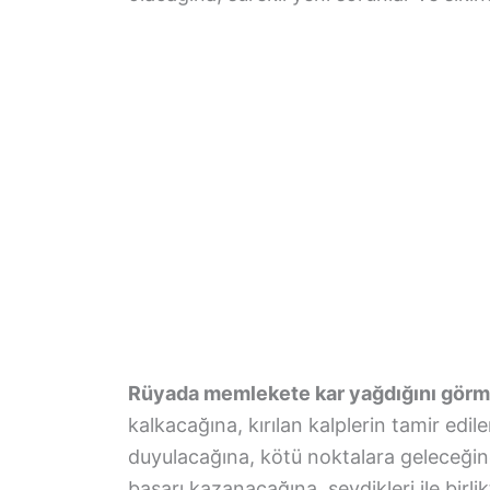
Rüyada memlekete kar yağdığını gör
kalkacağına, kırılan kalplerin tamir e
duyulacağına, kötü noktalara geleceğin
başarı kazanacağına, sevdikleri ile bir