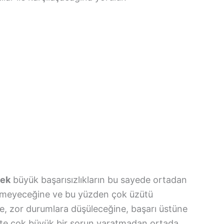
mek
büyük başarısızlıkların bu sayede ortadan
dilemeyeceğine ve bu yüzden çok üzütü
e, zor durumlara düşüleceğine, başarı üstüne
likte çok büyük bir sorun yaratmadan ortada