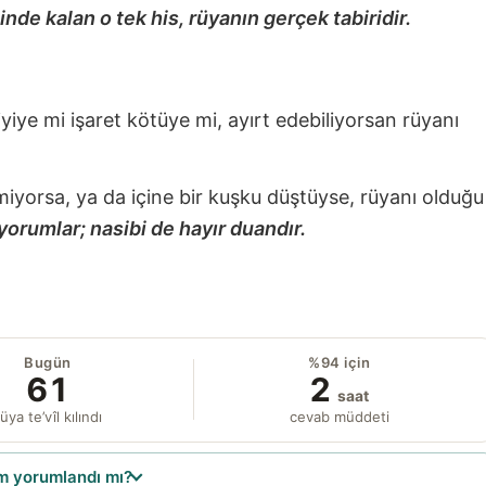
nde kalan o tek his, rüyanın gerçek tabiridir.
 iyiye mi işaret kötüye mi, ayırt edebiliyorsan rüyanı
miyorsa, ya da içine bir kuşku düştüyse, rüyanı olduğu
yorumlar; nasibi de hayır duandır.
Bugün
%94 için
61
2
saat
üya te’vîl kılındı
cevab müddeti
 yorumlandı mı?