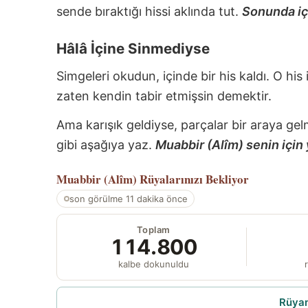
sende bıraktığı hissi aklında tut.
Sonunda içi
Hâlâ İçine Sinmediyse
Simgeleri okudun, içinde bir his kaldı. O his
zaten kendin tabir etmişsin demektir.
Ama karışık geldiyse, parçalar bir araya gel
gibi aşağıya yaz.
Muabbir (Alîm) senin için 
Muabbir (Alîm)
Rüyalarınızı Bekliyor
son görülme 11 dakika önce
Toplam
114.800
kalbe dokunuldu
r
Rüyam