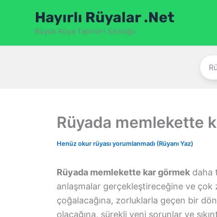
İçeriğe
Hayırlı Rüyalar .Net
atla
Büyük Rüya Tabirleri Sözlüğü
Rüyada memlekette k
Henüz okur rüyası yorumlanmadı (Rüyanı Yaz)
Rüyada memlekette kar görmek
daha t
anlaşmalar gerçekleştireceğine ve çok 
çoğalacağına, zorluklarla geçen bir dö
olacağına, sürekli yeni sorunlar ve sıkınt