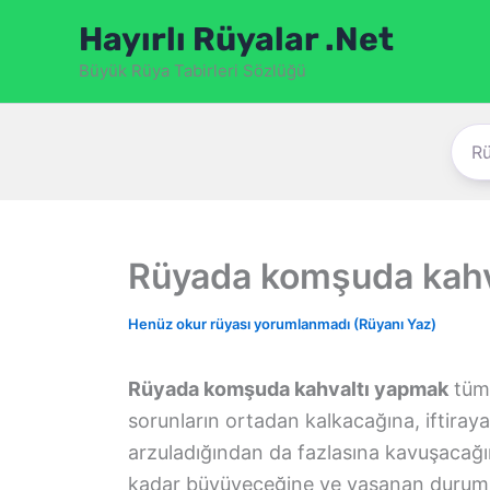
İçeriğe
Hayırlı Rüyalar .Net
atla
Büyük Rüya Tabirleri Sözlüğü
Rüyada komşuda kahv
Henüz okur rüyası yorumlanmadı (Rüyanı Yaz)
Rüyada komşuda kahvaltı yapmak
tüm 
sorunların ortadan kalkacağına, iftiray
arzuladığından da fazlasına kavuşacağ
kadar büyüyeceğine ve yaşanan durumlar