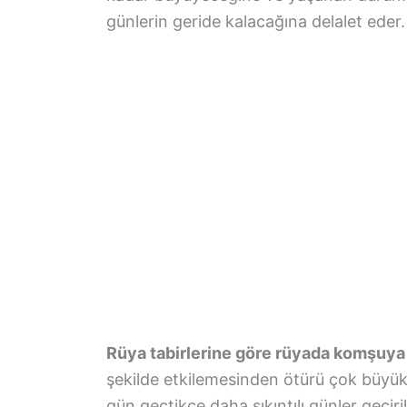
günlerin geride kalacağına delalet eder.
Rüya tabirlerine göre rüyada komşuya
şekilde etkilemesinden ötürü çok büyü
gün geçtikçe daha sıkıntılı günler geçir