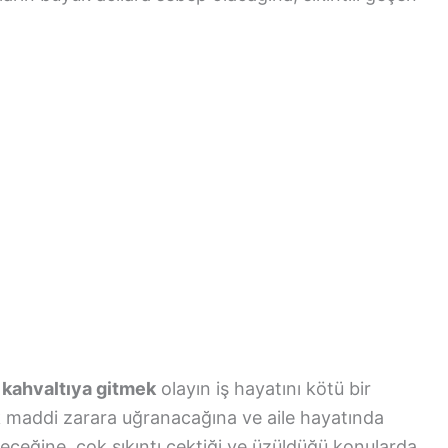
 kahvaltıya gitmek
olayın iş hayatını kötü bir
k maddi zarara uğranacağına ve aile hayatında
ileceğine, çok sıkıntı çektiği ve üzüldüğü konularda