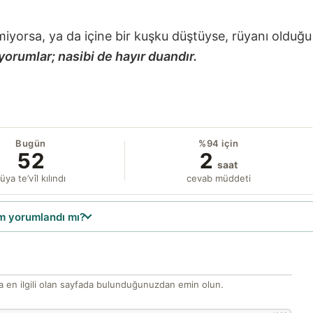
miyorsa, ya da içine bir kuşku düştüyse, rüyanı olduğu
yorumlar; nasibi de hayır duandır.
Bugün
%94 için
52
2
saat
üya te’vîl kılındı
cevab müddeti
 yorumlandı mı?
 en ilgili olan sayfada bulunduğunuzdan emin olun.