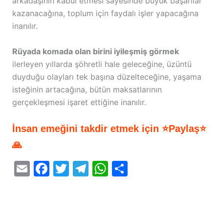
arkadaşının kabul etmesi sayesinde büyük başarılar
kazanacağına, toplum için faydalı işler yapacağına
inanılır.
Rüyada komada olan birini iyileşmiş görmek
ilerleyen yıllarda şöhretli hale geleceğine, üzüntü
duyduğu olayları tek başına düzelteceğine, yaşama
isteğinin artacağına, bütün maksatlarının
gerçekleşmesi işaret ettiğine inanılır.
İnsan emeğini takdir etmek için ⭐Paylaş⭐
🙏
E
F
T
T
W
S
m
a
w
el
h
h
ai
c
itt
e
at
ar
l
e
er
gr
s
e