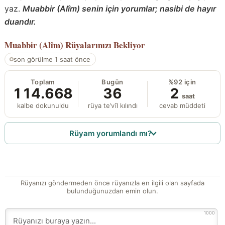
yaz.
Muabbir (Alîm) senin için yorumlar; nasibi de hayır
duandır.
Muabbir (Alîm)
Rüyalarınızı Bekliyor
son görülme 1 saat önce
Toplam
Bugün
%92 için
114.668
36
2
saat
kalbe dokunuldu
rüya te’vîl kılındı
cevab müddeti
Rüyam yorumlandı mı?
Rüyanızı göndermeden önce rüyanızla en ilgili olan sayfada
bulunduğunuzdan emin olun.
1000