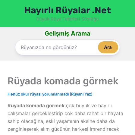
İçeriğe
Hayırlı Rüyalar .Net
atla
Büyük Rüya Tabirleri Sözlüğü
Gelişmiş Arama
Ara
Rüyada komada görmek
Henüz okur rüyası yorumlanmadı (Rüyanı Yaz)
Rüyada komada görmek
çok büyük ve hayırlı
çalışmalar gerçekleştirip çok daha rahat bir hayata
sahip olacağına, eski yaşamının aksine daha da
zenginleşerek alım gücünün herkesi imrendirecek