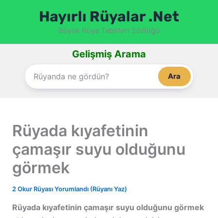
İçeriğe
Hayırlı Rüyalar .Net
atla
Büyük Rüya Tabirleri Sözlüğü
Gelişmiş Arama
Ara
Rüyada kıyafetinin
çamaşır suyu olduğunu
görmek
2 Okur Rüyası Yorumlandı (Rüyanı Yaz)
Rüyada kıyafetinin çamaşır suyu olduğunu görmek