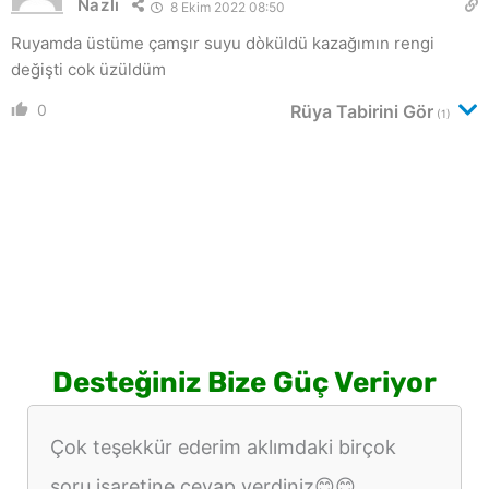
Nazlı
8 Ekim 2022 08:50
Ruyamda üstüme çamşır suyu dòküldü kazağımın rengi
değişti cok üzüldüm
0
Rüya Tabirini Gör
(1)
Desteğiniz Bize Güç Veriyor
Çok teşekkür ederim aklımdaki birçok
soru işaretine cevap verdiniz😊😊