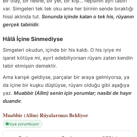
Bir olay, bir nesne, bir yer, bir kişi... hepsinin ayrı tabiri
var. Simgeleri tek tek oku ama her birinin sende bıraktığı
hissi aklında tut.
Sonunda içinde kalan o tek his, rüyanın
gerçek tabiridir.
Hâlâ İçine Sinmediyse
Simgeleri okudun, içinde bir his kaldı. O his iyiye mi
işaret kötüye mi, ayırt edebiliyorsan rüyanı zaten kendin
tabir etmişsin demektir.
Ama karışık geldiyse, parçalar bir araya gelmiyorsa, ya
da içine bir kuşku düştüyse, rüyanı olduğu gibi aşağıya
yaz.
Muabbir (Alîm) senin için yorumlar; nasibi de hayır
duandır.
Muabbir (Alîm)
Rüyalarınızı Bekliyor
rüya yorumluyor