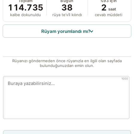
Toplam
Bugün
%93 için
114.735
38
2
saat
kalbe dokunuldu
rüya te’vîl kılındı
cevab müddeti
Rüyam yorumlandı mı?
Rüyanızı göndermeden önce rüyanızla en ilgili olan sayfada
bulunduğunuzdan emin olun.
1000