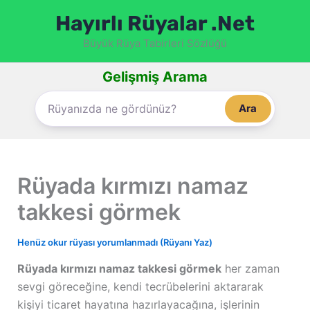
İçeriğe
Hayırlı Rüyalar .Net
atla
Büyük Rüya Tabirleri Sözlüğü
Gelişmiş Arama
Ara
Rüyada kırmızı namaz
takkesi görmek
Henüz okur rüyası yorumlanmadı (Rüyanı Yaz)
Rüyada kırmızı namaz takkesi görmek
her zaman
sevgi göreceğine, kendi tecrübelerini aktararak
kişiyi ticaret hayatına hazırlayacağına, işlerinin