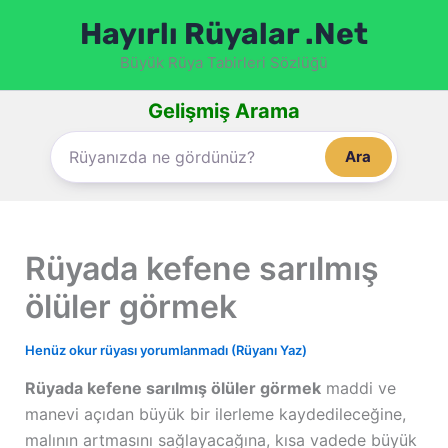
İçeriğe
Hayırlı Rüyalar .Net
atla
Büyük Rüya Tabirleri Sözlüğü
Gelişmiş Arama
Ara
Rüyada kefene sarılmış
ölüler görmek
Henüz okur rüyası yorumlanmadı (Rüyanı Yaz)
Rüyada kefene sarılmış ölüler görmek
maddi ve
manevi açıdan büyük bir ilerleme kaydedileceğine,
malının artmasını sağlayacağına, kısa vadede büyük