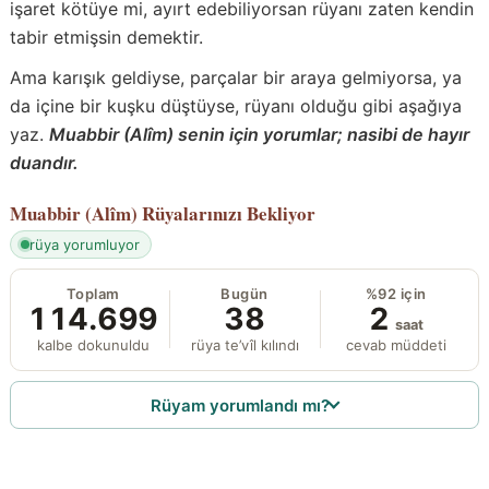
işaret kötüye mi, ayırt edebiliyorsan rüyanı zaten kendin
tabir etmişsin demektir.
Ama karışık geldiyse, parçalar bir araya gelmiyorsa, ya
da içine bir kuşku düştüyse, rüyanı olduğu gibi aşağıya
yaz.
Muabbir (Alîm) senin için yorumlar; nasibi de hayır
duandır.
Muabbir (Alîm)
Rüyalarınızı Bekliyor
rüya yorumluyor
Toplam
Bugün
%92 için
114.699
38
2
saat
kalbe dokunuldu
rüya te’vîl kılındı
cevab müddeti
Rüyam yorumlandı mı?