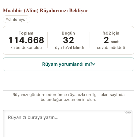
Muabbir (Alîm)
Rüyalarınızı Bekliyor
dinleniyor
Toplam
Bugün
%92 için
114.668
32
2
saat
kalbe dokunuldu
rüya te’vîl kılındı
cevab müddeti
Rüyam yorumlandı mı?
Rüyanızı göndermeden önce rüyanızla en ilgili olan sayfada
bulunduğunuzdan emin olun.
1000