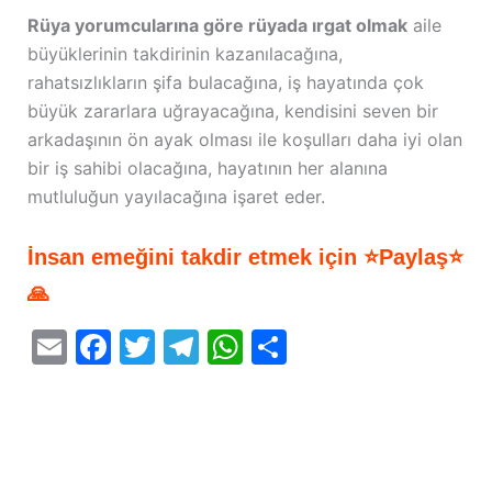
Rüya yorumcularına göre rüyada ırgat olmak
aile
büyüklerinin takdirinin kazanılacağına,
rahatsızlıkların şifa bulacağına, iş hayatında çok
büyük zararlara uğrayacağına, kendisini seven bir
arkadaşının ön ayak olması ile koşulları daha iyi olan
bir iş sahibi olacağına, hayatının her alanına
mutluluğun yayılacağına işaret eder.
İnsan emeğini takdir etmek için ⭐Paylaş⭐
🙏
E
F
T
T
W
S
m
a
w
el
h
h
ai
c
itt
e
at
ar
l
e
er
gr
s
e
b
a
A