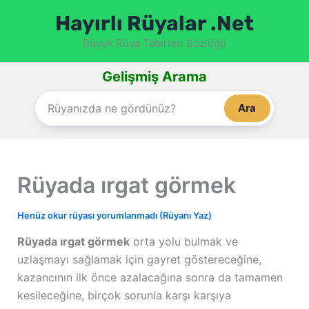
İçeriğe
Hayırlı Rüyalar .Net
atla
Büyük Rüya Tabirleri Sözlüğü
Gelişmiş Arama
Ara
Rüyada ırgat görmek
Henüz okur rüyası yorumlanmadı (Rüyanı Yaz)
Rüyada ırgat görmek
orta yolu bulmak ve
uzlaşmayı sağlamak için gayret göstereceğine,
kazancının ilk önce azalacağına sonra da tamamen
kesileceğine, birçok sorunla karşı karşıya