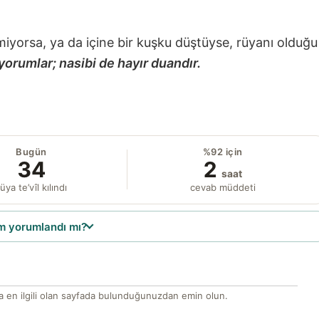
miyorsa, ya da içine bir kuşku düştüyse, rüyanı olduğu
yorumlar; nasibi de hayır duandır.
Bugün
%92 için
34
2
saat
üya te’vîl kılındı
cevab müddeti
 yorumlandı mı?
 en ilgili olan sayfada bulunduğunuzdan emin olun.