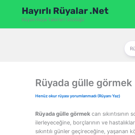
İçeriğe
Hayırlı Rüyalar .Net
atla
Büyük Rüya Tabirleri Sözlüğü
Rüyada gülle görmek
Henüz okur rüyası yorumlanmadı (Rüyanı Yaz)
Rüyada gülle görmek
can sıkıntısının s
ilerleyeceğine, borçlarının ve hastalıkla
sıkıntılı günler geçireceğine, yaşanan k