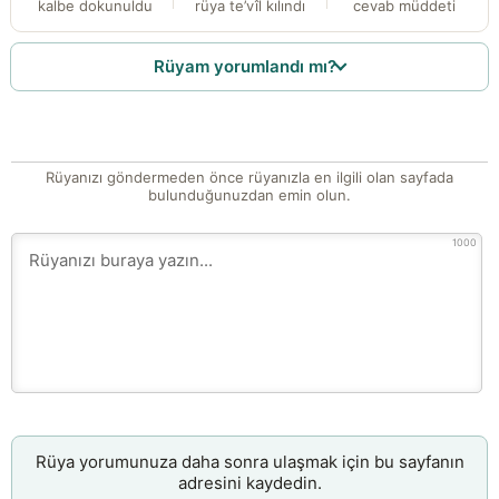
kalbe dokunuldu
rüya te’vîl kılındı
cevab müddeti
Rüyam yorumlandı mı?
Rüyanızı göndermeden önce rüyanızla en ilgili olan sayfada
bulunduğunuzdan emin olun.
1000
Rüya yorumunuza daha sonra ulaşmak için bu sayfanın
adresini kaydedin.