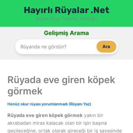
İçeriğe
Hayırlı Rüyalar .Net
atla
Büyük Rüya Tabirleri Sözlüğü
Gelişmiş Arama
Ara
Rüyada eve giren köpek
görmek
Henüz okur rüyası yorumlanmadı (Rüyanı Yaz)
Rüyada eve giren köpek görmek
yakın bir
akrabadan miras kalacak olan bir işin başına
geçileceğine, ortak olarak gireceği bir iş sayesinde