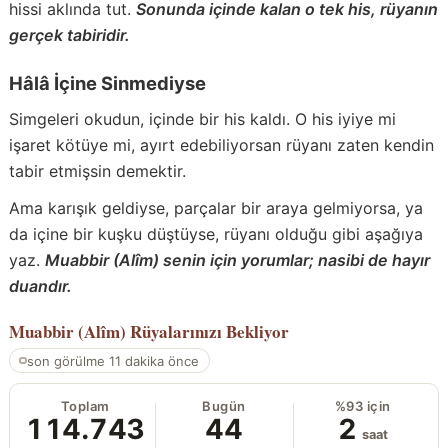
hissi aklında tut.
Sonunda içinde kalan o tek his, rüyanın
gerçek tabiridir.
Hâlâ İçine Sinmediyse
Simgeleri okudun, içinde bir his kaldı. O his iyiye mi
işaret kötüye mi, ayırt edebiliyorsan rüyanı zaten kendin
tabir etmişsin demektir.
Ama karışık geldiyse, parçalar bir araya gelmiyorsa, ya
da içine bir kuşku düştüyse, rüyanı olduğu gibi aşağıya
yaz.
Muabbir (Alîm) senin için yorumlar; nasibi de hayır
duandır.
Muabbir (Alîm)
Rüyalarınızı Bekliyor
son görülme 11 dakika önce
Toplam
Bugün
%93 için
114.743
44
2
saat