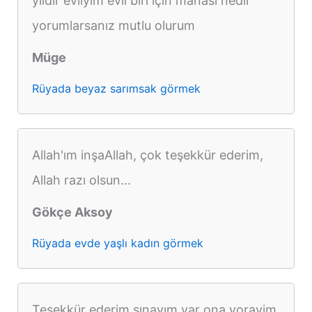
yıldır evliyim evli biri için manası nedir
yorumlarsanız mutlu olurum
Müge
Rüyada beyaz sarımsak görmek
Allah'ım inşaAllah, çok teşekkür ederim,
Allah razı olsun...
Gökçe Aksoy
Rüyada evde yaşlı kadın görmek
Teşekkür ederim sınavım var ona yorayim