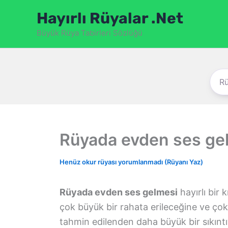
İçeriğe
Hayırlı Rüyalar .Net
atla
Büyük Rüya Tabirleri Sözlüğü
Rüyada evden ses ge
Henüz okur rüyası yorumlanmadı (Rüyanı Yaz)
Rüyada evden ses gelmesi
hayırlı bir
çok büyük bir rahata erileceğine ve ço
tahmin edilenden daha büyük bir sıkıntı