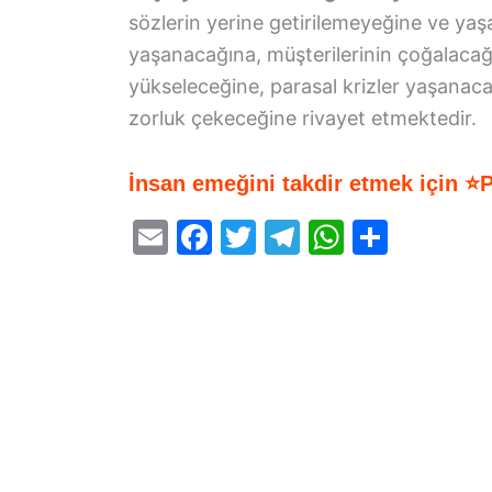
sözlerin yerine getirilemeyeğine ve ya
yaşanacağına, müşterilerinin çoğalacağ
yükseleceğine, parasal krizler yaşanaca
zorluk çekeceğine rivayet etmektedir.
İnsan emeğini takdir etmek için ⭐
E
F
T
T
W
S
m
a
w
el
h
h
ai
c
itt
e
at
ar
l
e
er
gr
s
e
b
a
A
o
m
p
o
p
k