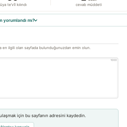
üya te’vîl kılındı
cevab müddeti
 yorumlandı mı?
 en ilgili olan sayfada bulunduğunuzdan emin olun.
1000
aşmak için bu sayfanın adresini kaydedin.
ğlantıyı kopyala