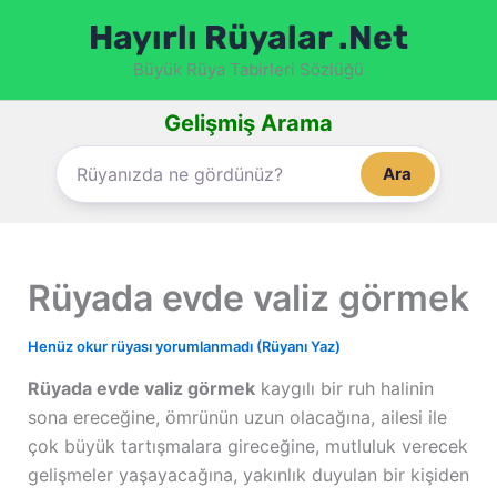
İçeriğe
Hayırlı Rüyalar .Net
atla
Büyük Rüya Tabirleri Sözlüğü
Gelişmiş Arama
Ara
Rüyada evde valiz görmek
Henüz okur rüyası yorumlanmadı (Rüyanı Yaz)
Rüyada evde valiz görmek
kaygılı bir ruh halinin
sona ereceğine, ömrünün uzun olacağına, ailesi ile
çok büyük tartışmalara gireceğine, mutluluk verecek
gelişmeler yaşayacağına, yakınlık duyulan bir kişiden