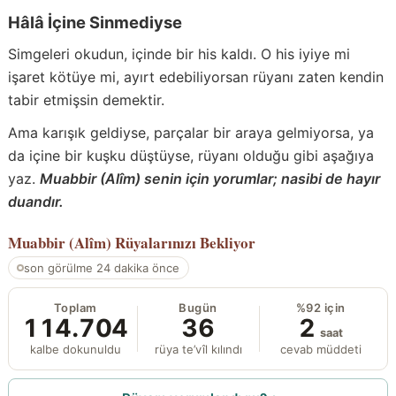
Hâlâ İçine Sinmediyse
Simgeleri okudun, içinde bir his kaldı. O his iyiye mi
işaret kötüye mi, ayırt edebiliyorsan rüyanı zaten kendin
tabir etmişsin demektir.
Ama karışık geldiyse, parçalar bir araya gelmiyorsa, ya
da içine bir kuşku düştüyse, rüyanı olduğu gibi aşağıya
yaz.
Muabbir (Alîm) senin için yorumlar; nasibi de hayır
duandır.
Muabbir (Alîm)
Rüyalarınızı Bekliyor
son görülme 24 dakika önce
Toplam
Bugün
%92 için
114.704
36
2
saat
kalbe dokunuldu
rüya te’vîl kılındı
cevab müddeti